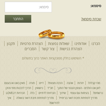
סיסמא:
שכחת סיסמא?
הכרנו
אודותינו
שאלות נפוצות
הצהרת פרטיות
תקנון
הצהרת נגישות
צור קשר
הסברים
מהי קבלה?
יהדות
אהבה
הרבה מצוות?
דייט
תורה
מאין באנו או בעצם
לאן אנו הולכים - הצופן הגנטי של התנך
חב"ד
נישואין
הדרך לרבנות מתי והיכן
נרשמים?
בעימות עם עצמי
שידוך
הכרויות לדתיים
כלה
הכרויות LOVELY
מדריך לפתיחת תיבת דואר בג'ימייל
מדריך לפתיחת תיבת דואר בוואלה
איך
להירשם?