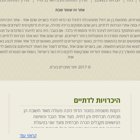
כלה
הכרויות LOVELY
מדריך לפתיחת תיבת דואר בג'ימייל
מדריך לפתיחת תיבת
אתר זה שומר שבת
רתיים. מחפשת בן זוג דתי? מחפש כלה דתיה? הכי כדאי להכיר בשניים שהם אחד - אתר היכרויות 
כמה אתרי הכרויות לדתיים, כיוון שהם מספקים ברירה מהירה, עניינית ודיסקרטית לשידוכים אמיתי
יפוש המתמקד בהכרויות לציבור הדתי והמסורתי בלבד. אם בעבר, היה נהוג להיעזר בשדכנים על מנת 
 נחשבים לשיטה המודרנית והמוצלחת ביותר לשידוכים. שניים שהם אחד הוא אתר הכרויות לדתיים
ת שמחפשים זוגיות בהתאמה הדדית, כאשר הקריטריונים לחיפוש, מאפשרים לכל אחד ואחת לבצע באת
למצוא את הנפש התאומה. אנו, בשניים שהם אחד, עמלים לשפר את האתר לנוחיותכם ובהתאם לדריש
 החוט המשדך בין שתי נשמות יהודיות שמבקשות להקים בית כשר בישראל. נשמח אם תצטרפו למשפ
אחד.
© 2017 יותר מחברים בע"מ.
היכרויות לדתיים
הקמת משפחה במגזר הדתי הינה פעולה מאוד חשובה הן
מבחינה חברתית והן דתית. מצד אחד הגבר והאישה
הנישאים מקבלים הכרה חברתית ומצד שני בפעולת
הנישואין הם מבצעים אקט דתי בעל חשיבות ראשונה
במעלה. חשוב לציין בהקשר זה שגם הגורמים למפגש
קרא/י עוד