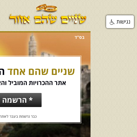
נגישות
בס"ד
שניים שהם אחד
הכ
אתר ההכרויות המוביל והא
* הרשמה ח
כבר נרשמת בעבר לאתר?