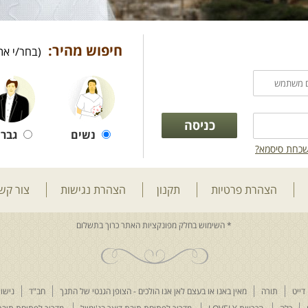
חיפוש מהיר:
(בחר/י את
נשים
גברי
כחת סיסמא?
הצהרת פרטיות
תקנון
הצהרת נגישות
צור קש
דייט
תורה
מאין באנו או בעצם לאן אנו הולכים - הצופן הגנטי של התנך
חב"ד
נישוא