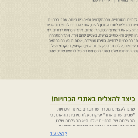
 דואר בוואלה
איך להירשם?
לדתיים ומסורתיים, מהמתקדמים והאמינים ביותר. אתרי הכרויות
ים המובילים לחתונה. נכון להיום, אתרי הכרויות לדתיים נחשבים
למצוא את השידוך הנכון, הרי שהיום, אתרי הכרויות לדתיים, לא
 מהוותיקים והאיכותיים ברשת. בשניים שהם אחד, אתר המתמחה
ר ההיכרויות לדתיים, בחירה ממוקדת, איכותית ונעימה בהתאם
ותיכם, על מנת לספק שירות אמין, מקצועי, דיסקרטי ויעיל.
חה המיוחדת שלנו באתר ההכרויות המוביל לדתיים שניים שהם
כיצד להצליח באתרי הכרויות!
שמנו לעצמינו מטרה שהחברים באתר היכרויות
"שניים שהם אחד" יפיקו תועלת מירבית מהאתר, כי
ההצלחה של המנויים שלנו היא ההצלחה שלנו.
לכן ישבנו וחשבנו ,ערכנו סטטיסטיקות וקבוצות
מיקוד, בחנו התנהגויות ומגמות והמסקנה החד
קרא/י עוד