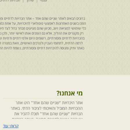
עצמי
שידוך
הכרויות לדתיים
ברוכים הבאים לאתר שניים שהם אחד – אתר הכרויות לדתיים ומסו
הפכו בשנים האחרונות לאמצעי פופולארי להיכרויות, על אחת כמה ו
כלי שימושי למציאת זיווג, מכיוון שהם מציעים מבחר גדול לצד ח
רק מקצרים את ההליך, אלא גם הופכים אותו לאישי יותר, ולכן
בהכרויות לדתיים ומסורתיים, רשומים היום אלפי דתיים ודתיו
לרמה הדתית, לתחומי העניין ולצרכים האישיים, וזאת במטרה 
כאתר ותיק ומנוסה להיכרויות דתיים ומסורתיים, נשמח להיות
מי אנחנו?
אתר היכרויות "שניים שהם אחד" הינו אתר
ההכרויות המוביל והאיכותי לציבור הדתי. באתר
הכרויות "שניים שהם אחד" תוכלו להכיר את
שאהבה נפשך למטרת חתונה, באתר הכרויות
"שניים שהם אחד" הושקעו מחשבה ומאמצים
קרא/י עוד