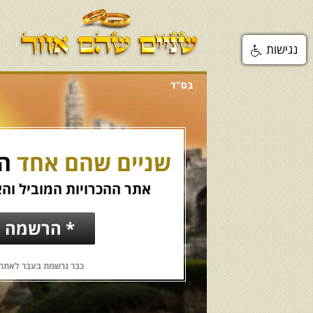
נגישות
בס"ד
שניים שהם אחד
הכ
אתר ההכרויות המוביל והא
* הרשמה ח
כבר נרשמת בעבר לאתר?