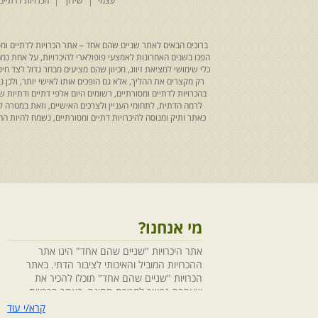
עצמי
שידוך
הכרויות לדתיים
ברוכים הבאים לאתר שניים שהם אחד – אתר הכרויות לדתיים ומסו
הפכו בשנים האחרונות לאמצעי פופולארי להיכרויות, על אחת כמה ו
כלי שימושי למציאת זיווג, מכיוון שהם מציעים מבחר גדול לצד ח
רק מקצרים את ההליך, אלא גם הופכים אותו לאישי יותר, ולכן
בהכרויות לדתיים ומסורתיים, רשומים היום אלפי דתיים ודתיו
לרמה הדתית, לתחומי העניין ולצרכים האישיים, וזאת במטרה 
כאתר ותיק ומנוסה להיכרויות דתיים ומסורתיים, נשמח להיות
מי אנחנו?
אתר היכרויות "שניים שהם אחד" הינו אתר
ההכרויות המוביל והאיכותי לציבור הדתי. באתר
הכרויות "שניים שהם אחד" תוכלו להכיר את
שאהבה נפשך למטרת חתונה, באתר הכרויות
"שניים שהם אחד" הושקעו מחשבה ומאמצים
קרא/י עוד