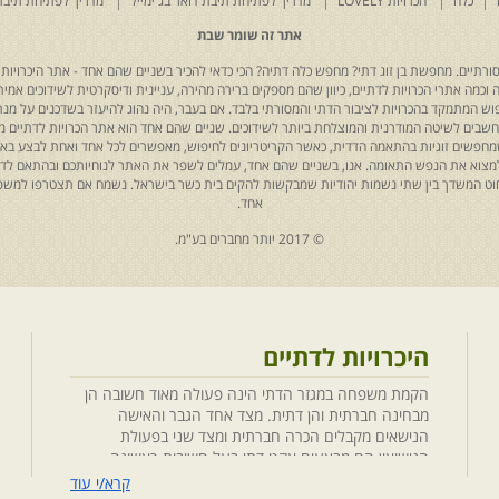
כלה
הכרויות LOVELY
מדריך לפתיחת תיבת דואר בג'ימייל
מדריך לפתיחת תיבת
אתר זה שומר שבת
רתיים. מחפשת בן זוג דתי? מחפש כלה דתיה? הכי כדאי להכיר בשניים שהם אחד - אתר היכרויות 
כמה אתרי הכרויות לדתיים, כיוון שהם מספקים ברירה מהירה, עניינית ודיסקרטית לשידוכים אמיתי
יפוש המתמקד בהכרויות לציבור הדתי והמסורתי בלבד. אם בעבר, היה נהוג להיעזר בשדכנים על מנת 
 נחשבים לשיטה המודרנית והמוצלחת ביותר לשידוכים. שניים שהם אחד הוא אתר הכרויות לדתיים
ת שמחפשים זוגיות בהתאמה הדדית, כאשר הקריטריונים לחיפוש, מאפשרים לכל אחד ואחת לבצע באת
למצוא את הנפש התאומה. אנו, בשניים שהם אחד, עמלים לשפר את האתר לנוחיותכם ובהתאם לדריש
 החוט המשדך בין שתי נשמות יהודיות שמבקשות להקים בית כשר בישראל. נשמח אם תצטרפו למשפ
אחד.
© 2017 יותר מחברים בע"מ.
היכרויות לדתיים
הקמת משפחה במגזר הדתי הינה פעולה מאוד חשובה הן
מבחינה חברתית והן דתית. מצד אחד הגבר והאישה
הנישאים מקבלים הכרה חברתית ומצד שני בפעולת
הנישואין הם מבצעים אקט דתי בעל חשיבות ראשונה
במעלה. חשוב לציין בהקשר זה שגם הגורמים למפגש
קרא/י עוד