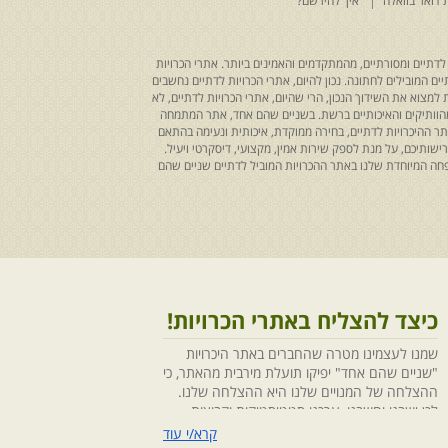
 דואר בוואלה
איך להירשם?
לדתיים ומסורתיים, מהמתקדמים והאמינים ביותר. אתרי הכרויות
ים המובילים לחתונה. נכון להיום, אתרי הכרויות לדתיים נחשבים
למצוא את השידוך הנכון, הרי שהיום, אתרי הכרויות לדתיים, לא
 מהוותיקים והאיכותיים ברשת. בשניים שהם אחד, אתר המתמחה
ר ההיכרויות לדתיים, בחירה ממוקדת, איכותית ונעימה בהתאם
ותיכם, על מנת לספק שירות אמין, מקצועי, דיסקרטי ויעיל.
חה המיוחדת שלנו באתר ההכרויות המוביל לדתיים שניים שהם
כיצד להצליח באתרי הכרויות!
שמנו לעצמינו מטרה שהחברים באתר היכרויות
"שניים שהם אחד" יפיקו תועלת מירבית מהאתר, כי
ההצלחה של המנויים שלנו היא ההצלחה שלנו.
לכן ישבנו וחשבנו ,ערכנו סטטיסטיקות וקבוצות
מיקוד, בחנו התנהגויות ומגמות והמסקנה החד
קרא/י עוד