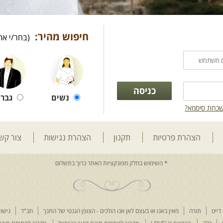
חיפוש מהיר:
(בחר/י את
נשים
גברי
כחת סיסמא?
הצהרת פרטיות
תקנון
הצהרת נגישות
צור קש
דייט
תורה
מאין באנו או בעצם לאן אנו הולכים - הצופן הגנטי של התנך
חב"ד
נישוא