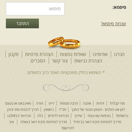
סיסמא:
שכחת סיסמא?
הכרנו
אודותינו
שאלות נפוצות
הצהרת פרטיות
תקנון
הצהרת נגישות
צור קשר
הסברים
מהי קבלה?
יהדות
אהבה
הרבה מצוות?
דייט
תורה
מאין באנו או בעצם
לאן אנו הולכים - הצופן הגנטי של התנך
חב"ד
נישואין
הדרך לרבנות מתי והיכן
נרשמים?
בעימות עם עצמי
שידוך
הכרויות לדתיים
כלה
הכרויות LOVELY
מדריך לפתיחת תיבת דואר בג'ימייל
מדריך לפתיחת תיבת דואר בוואלה
איך
להירשם?