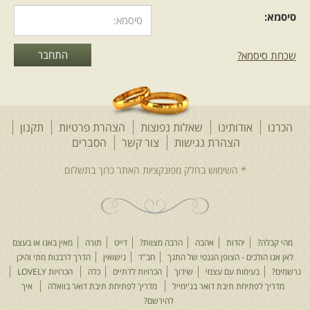
סיסמא:
שכחת סיסמא?
הכרנו
אודותינו
שאלות נפוצות
הצהרת פרטיות
תקנון
הצהרת נגישות
צור קשר
הסברים
מהי קבלה?
יהדות
אהבה
הרבה מצוות?
דייט
תורה
מאין באנו או בעצם
לאן אנו הולכים - הצופן הגנטי של התנך
חב"ד
נישואין
הדרך לרבנות מתי והיכן
נרשמים?
בעימות עם עצמי
שידוך
הכרויות לדתיים
כלה
הכרויות LOVELY
מדריך לפתיחת תיבת דואר בג'ימייל
מדריך לפתיחת תיבת דואר בוואלה
איך
להירשם?