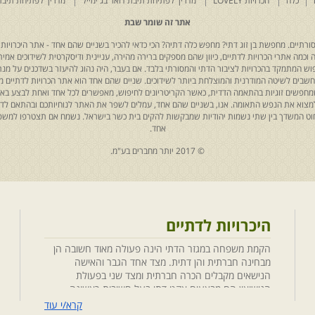
כלה
הכרויות LOVELY
מדריך לפתיחת תיבת דואר בג'ימייל
מדריך לפתיחת תיבת
אתר זה שומר שבת
רתיים. מחפשת בן זוג דתי? מחפש כלה דתיה? הכי כדאי להכיר בשניים שהם אחד - אתר היכרויות 
כמה אתרי הכרויות לדתיים, כיוון שהם מספקים ברירה מהירה, עניינית ודיסקרטית לשידוכים אמיתי
יפוש המתמקד בהכרויות לציבור הדתי והמסורתי בלבד. אם בעבר, היה נהוג להיעזר בשדכנים על מנת 
 נחשבים לשיטה המודרנית והמוצלחת ביותר לשידוכים. שניים שהם אחד הוא אתר הכרויות לדתיים
ת שמחפשים זוגיות בהתאמה הדדית, כאשר הקריטריונים לחיפוש, מאפשרים לכל אחד ואחת לבצע באת
למצוא את הנפש התאומה. אנו, בשניים שהם אחד, עמלים לשפר את האתר לנוחיותכם ובהתאם לדריש
 החוט המשדך בין שתי נשמות יהודיות שמבקשות להקים בית כשר בישראל. נשמח אם תצטרפו למשפ
אחד.
© 2017 יותר מחברים בע"מ.
היכרויות לדתיים
הקמת משפחה במגזר הדתי הינה פעולה מאוד חשובה הן
מבחינה חברתית והן דתית. מצד אחד הגבר והאישה
הנישאים מקבלים הכרה חברתית ומצד שני בפעולת
הנישואין הם מבצעים אקט דתי בעל חשיבות ראשונה
במעלה. חשוב לציין בהקשר זה שגם הגורמים למפגש
קרא/י עוד