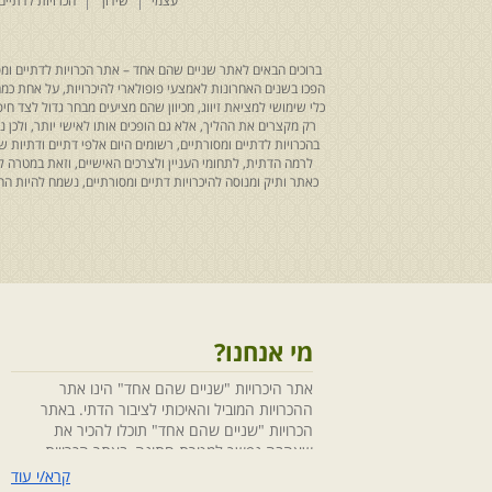
עצמי
שידוך
הכרויות לדתיים
ברוכים הבאים לאתר שניים שהם אחד – אתר הכרויות לדתיים ומסו
הפכו בשנים האחרונות לאמצעי פופולארי להיכרויות, על אחת כמה ו
כלי שימושי למציאת זיווג, מכיוון שהם מציעים מבחר גדול לצד ח
רק מקצרים את ההליך, אלא גם הופכים אותו לאישי יותר, ולכן
בהכרויות לדתיים ומסורתיים, רשומים היום אלפי דתיים ודתיו
לרמה הדתית, לתחומי העניין ולצרכים האישיים, וזאת במטרה 
כאתר ותיק ומנוסה להיכרויות דתיים ומסורתיים, נשמח להיות
מי אנחנו?
אתר היכרויות "שניים שהם אחד" הינו אתר
ההכרויות המוביל והאיכותי לציבור הדתי. באתר
הכרויות "שניים שהם אחד" תוכלו להכיר את
שאהבה נפשך למטרת חתונה, באתר הכרויות
"שניים שהם אחד" הושקעו מחשבה ומאמצים
קרא/י עוד