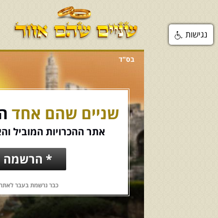
נגישות
בס"ד
שניים שהם אחד
הכ
אתר ההכרויות המוביל והא
* הרשמה ח
כבר נרשמת בעבר לאתר?