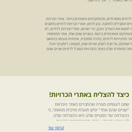
 דואר בוואלה
איך להירשם?
לדתיים ומסורתיים, מהמתקדמים והאמינים ביותר. אתרי הכרויות
ים המובילים לחתונה. נכון להיום, אתרי הכרויות לדתיים נחשבים
למצוא את השידוך הנכון, הרי שהיום, אתרי הכרויות לדתיים, לא
 מהוותיקים והאיכותיים ברשת. בשניים שהם אחד, אתר המתמחה
ר ההיכרויות לדתיים, בחירה ממוקדת, איכותית ונעימה בהתאם
ותיכם, על מנת לספק שירות אמין, מקצועי, דיסקרטי ויעיל.
חה המיוחדת שלנו באתר ההכרויות המוביל לדתיים שניים שהם
כיצד להצליח באתרי הכרויות!
שמנו לעצמינו מטרה שהחברים באתר היכרויות
"שניים שהם אחד" יפיקו תועלת מירבית מהאתר, כי
ההצלחה של המנויים שלנו היא ההצלחה שלנו.
לכן ישבנו וחשבנו ,ערכנו סטטיסטיקות וקבוצות
מיקוד, בחנו התנהגויות ומגמות והמסקנה החד
קרא/י עוד