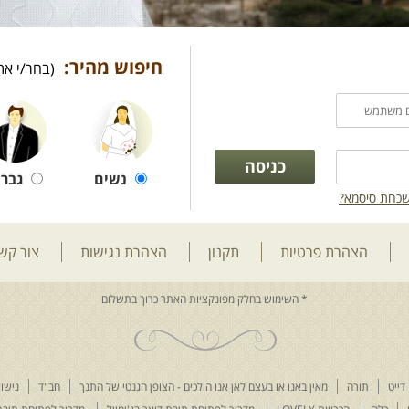
חיפוש מהיר:
(בחר/י את
נשים
גברי
כחת סיסמא?
הצהרת פרטיות
תקנון
הצהרת נגישות
צור קש
דייט
תורה
מאין באנו או בעצם לאן אנו הולכים - הצופן הגנטי של התנך
חב"ד
נישוא