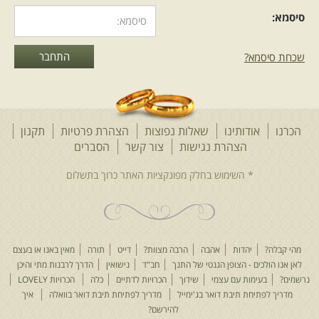
סיסמא:
שכחת סיסמא?
הכרנו
אודותינו
שאלות נפוצות
הצהרת פרטיות
תקנון
הצהרת נגישות
צור קשר
הסברים
מהי קבלה?
יהדות
אהבה
הרבה מצוות?
דייט
תורה
מאין באנו או בעצם
לאן אנו הולכים - הצופן הגנטי של התנך
חב"ד
נישואין
הדרך לרבנות מתי והיכן
נרשמים?
בעימות עם עצמי
שידוך
הכרויות לדתיים
כלה
הכרויות LOVELY
מדריך לפתיחת תיבת דואר בג'ימייל
מדריך לפתיחת תיבת דואר בוואלה
איך
להירשם?