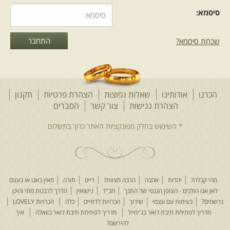
סיסמא:
שכחת סיסמא?
הכרנו
אודותינו
שאלות נפוצות
הצהרת פרטיות
תקנון
הצהרת נגישות
צור קשר
הסברים
מהי קבלה?
יהדות
אהבה
הרבה מצוות?
דייט
תורה
מאין באנו או בעצם
לאן אנו הולכים - הצופן הגנטי של התנך
חב"ד
נישואין
הדרך לרבנות מתי והיכן
נרשמים?
בעימות עם עצמי
שידוך
הכרויות לדתיים
כלה
הכרויות LOVELY
מדריך לפתיחת תיבת דואר בג'ימייל
מדריך לפתיחת תיבת דואר בוואלה
איך
להירשם?