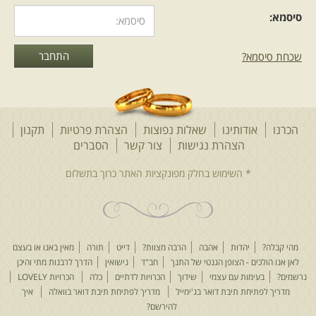
סיסמא:
שכחת סיסמא?
הכרנו
אודותינו
שאלות נפוצות
הצהרת פרטיות
תקנון
הצהרת נגישות
צור קשר
הסברים
מהי קבלה?
יהדות
אהבה
הרבה מצוות?
דייט
תורה
מאין באנו או בעצם
לאן אנו הולכים - הצופן הגנטי של התנך
חב"ד
נישואין
הדרך לרבנות מתי והיכן
נרשמים?
בעימות עם עצמי
שידוך
הכרויות לדתיים
כלה
הכרויות LOVELY
מדריך לפתיחת תיבת דואר בג'ימייל
מדריך לפתיחת תיבת דואר בוואלה
איך
להירשם?