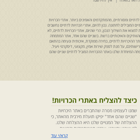
 דואר בוואלה
איך להירשם?
לדתיים ומסורתיים, מהמתקדמים והאמינים ביותר. אתרי הכרויות
ים המובילים לחתונה. נכון להיום, אתרי הכרויות לדתיים נחשבים
למצוא את השידוך הנכון, הרי שהיום, אתרי הכרויות לדתיים, לא
 מהוותיקים והאיכותיים ברשת. בשניים שהם אחד, אתר המתמחה
ר ההיכרויות לדתיים, בחירה ממוקדת, איכותית ונעימה בהתאם
ותיכם, על מנת לספק שירות אמין, מקצועי, דיסקרטי ויעיל.
חה המיוחדת שלנו באתר ההכרויות המוביל לדתיים שניים שהם
כיצד להצליח באתרי הכרויות!
שמנו לעצמינו מטרה שהחברים באתר היכרויות
"שניים שהם אחד" יפיקו תועלת מירבית מהאתר, כי
ההצלחה של המנויים שלנו היא ההצלחה שלנו.
לכן ישבנו וחשבנו ,ערכנו סטטיסטיקות וקבוצות
מיקוד, בחנו התנהגויות ומגמות והמסקנה החד
קרא/י עוד