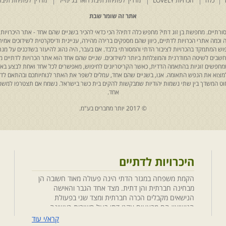
כלה
הכרויות LOVELY
מדריך לפתיחת תיבת דואר בג'ימייל
מדריך לפתיחת תיבת
אתר זה שומר שבת
רתיים. מחפשת בן זוג דתי? מחפש כלה דתיה? הכי כדאי להכיר בשניים שהם אחד - אתר היכרויות 
כמה אתרי הכרויות לדתיים, כיוון שהם מספקים ברירה מהירה, עניינית ודיסקרטית לשידוכים אמיתי
יפוש המתמקד בהכרויות לציבור הדתי והמסורתי בלבד. אם בעבר, היה נהוג להיעזר בשדכנים על מנת 
 נחשבים לשיטה המודרנית והמוצלחת ביותר לשידוכים. שניים שהם אחד הוא אתר הכרויות לדתיים
ת שמחפשים זוגיות בהתאמה הדדית, כאשר הקריטריונים לחיפוש, מאפשרים לכל אחד ואחת לבצע באת
למצוא את הנפש התאומה. אנו, בשניים שהם אחד, עמלים לשפר את האתר לנוחיותכם ובהתאם לדריש
 החוט המשדך בין שתי נשמות יהודיות שמבקשות להקים בית כשר בישראל. נשמח אם תצטרפו למשפ
אחד.
© 2017 יותר מחברים בע"מ.
היכרויות לדתיים
הקמת משפחה במגזר הדתי הינה פעולה מאוד חשובה הן
מבחינה חברתית והן דתית. מצד אחד הגבר והאישה
הנישאים מקבלים הכרה חברתית ומצד שני בפעולת
הנישואין הם מבצעים אקט דתי בעל חשיבות ראשונה
במעלה. חשוב לציין בהקשר זה שגם הגורמים למפגש
קרא/י עוד