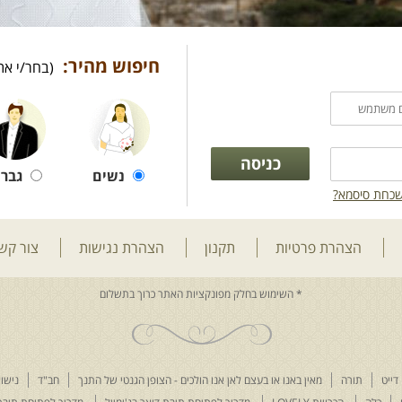
חיפוש מהיר:
(בחר/י את
נשים
גברי
כחת סיסמא?
הצהרת פרטיות
תקנון
הצהרת נגישות
צור קש
דייט
תורה
מאין באנו או בעצם לאן אנו הולכים - הצופן הגנטי של התנך
חב"ד
נישוא