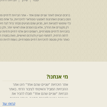
עצמי
שידוך
הכרויות לדתיים
ברוכים הבאים לאתר שניים שהם אחד – אתר הכרויות לדתיים ומסו
הפכו בשנים האחרונות לאמצעי פופולארי להיכרויות, על אחת כמה ו
כלי שימושי למציאת זיווג, מכיוון שהם מציעים מבחר גדול לצד ח
רק מקצרים את ההליך, אלא גם הופכים אותו לאישי יותר, ולכן
בהכרויות לדתיים ומסורתיים, רשומים היום אלפי דתיים ודתיו
לרמה הדתית, לתחומי העניין ולצרכים האישיים, וזאת במטרה 
כאתר ותיק ומנוסה להיכרויות דתיים ומסורתיים, נשמח להיות
מי אנחנו?
אתר היכרויות "שניים שהם אחד" הינו אתר
ההכרויות המוביל והאיכותי לציבור הדתי. באתר
הכרויות "שניים שהם אחד" תוכלו להכיר את
שאהבה נפשך למטרת חתונה, באתר הכרויות
"שניים שהם אחד" הושקעו מחשבה ומאמצים
קרא/י עוד