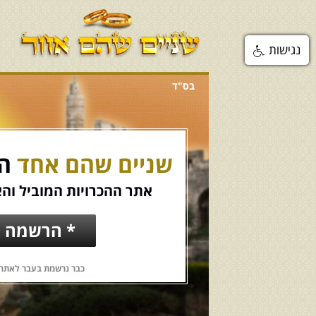
נגישות
בס"ד
שניים שהם אחד
הכ
אתר ההכרויות המוביל והא
* הרשמה ח
כבר נרשמת בעבר לאתר?