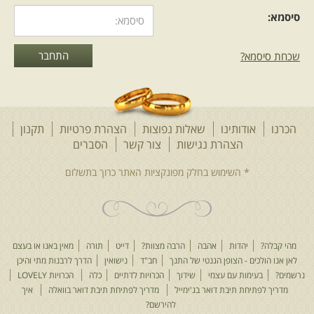
סיסמא:
שכחת סיסמא?
הכרנו
אודותינו
שאלות נפוצות
הצהרת פרטיות
תקנון
הצהרת נגישות
צור קשר
הסברים
מהי קבלה?
יהדות
אהבה
הרבה מצוות?
דייט
תורה
מאין באנו או בעצם
לאן אנו הולכים - הצופן הגנטי של התנך
חב"ד
נישואין
הדרך לרבנות מתי והיכן
נרשמים?
בעימות עם עצמי
שידוך
הכרויות לדתיים
כלה
הכרויות LOVELY
מדריך לפתיחת תיבת דואר בג'ימייל
מדריך לפתיחת תיבת דואר בוואלה
איך
להירשם?