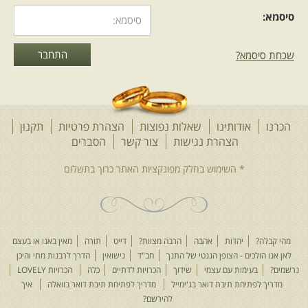
סיסמא:
שכחת סיסמא?
הכרנו
אודותינו
שאלות נפוצות
הצהרת פרטיות
תקנון
הצהרת נגישות
צור קשר
הסברים
מהי קבלה?
יהדות
אהבה
הרבה מצוות?
דייט
תורה
מאין באנו או בעצם
לאן אנו הולכים - הצופן הגנטי של התנך
חב"ד
נישואין
הדרך לרבנות מתי והיכן
נרשמים?
בעימות עם עצמי
שידוך
הכרויות לדתיים
כלה
הכרויות LOVELY
מדריך לפתיחת תיבת דואר בג'ימייל
מדריך לפתיחת תיבת דואר בוואלה
איך
להירשם?