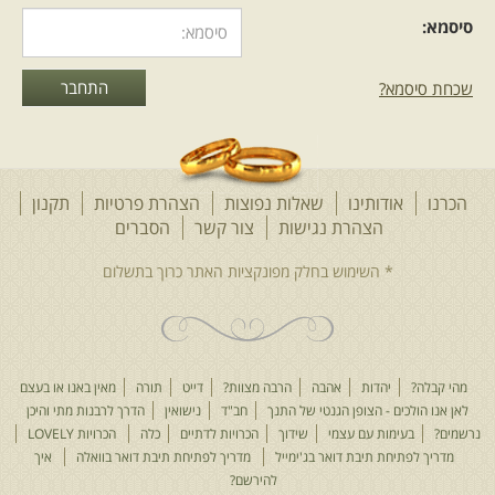
סיסמא:
שכחת סיסמא?
הכרנו
אודותינו
שאלות נפוצות
הצהרת פרטיות
תקנון
הצהרת נגישות
צור קשר
הסברים
מהי קבלה?
יהדות
אהבה
הרבה מצוות?
דייט
תורה
מאין באנו או בעצם
לאן אנו הולכים - הצופן הגנטי של התנך
חב"ד
נישואין
הדרך לרבנות מתי והיכן
נרשמים?
בעימות עם עצמי
שידוך
הכרויות לדתיים
כלה
הכרויות LOVELY
מדריך לפתיחת תיבת דואר בג'ימייל
מדריך לפתיחת תיבת דואר בוואלה
איך
להירשם?