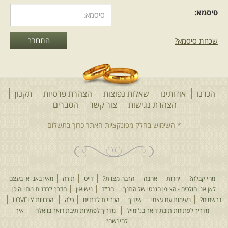
סיסמא:
שכחת סיסמא?
הכרנו
אודותינו
שאלות נפוצות
הצהרת פרטיות
תקנון
הצהרת נגישות
צור קשר
הסברים
מהי קבלה?
יהדות
אהבה
הרבה מצוות?
דייט
תורה
מאין באנו או בעצם
לאן אנו הולכים - הצופן הגנטי של התנך
חב"ד
נישואין
הדרך לרבנות מתי והיכן
נרשמים?
בעימות עם עצמי
שידוך
הכרויות לדתיים
כלה
הכרויות LOVELY
מדריך לפתיחת תיבת דואר בג'ימייל
מדריך לפתיחת תיבת דואר בוואלה
איך
להירשם?