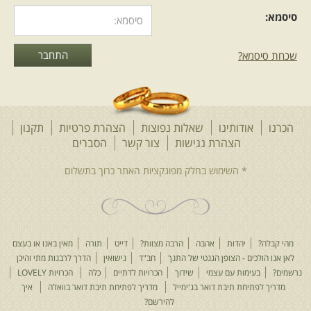
סיסמא:
שכחת סיסמא?
הכרנו
אודותינו
שאלות נפוצות
הצהרת פרטיות
תקנון
הצהרת נגישות
צור קשר
הסברים
מהי קבלה?
יהדות
אהבה
הרבה מצוות?
דייט
תורה
מאין באנו או בעצם
לאן אנו הולכים - הצופן הגנטי של התנך
חב"ד
נישואין
הדרך לרבנות מתי והיכן
נרשמים?
בעימות עם עצמי
שידוך
הכרויות לדתיים
כלה
הכרויות LOVELY
מדריך לפתיחת תיבת דואר בג'ימייל
מדריך לפתיחת תיבת דואר בוואלה
איך
להירשם?