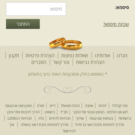
סיסמא:
שכחת סיסמא?
הכרנו
אודותינו
שאלות נפוצות
הצהרת פרטיות
תקנון
הצהרת נגישות
צור קשר
הסברים
מהי קבלה?
יהדות
אהבה
הרבה מצוות?
דייט
תורה
מאין באנו או בעצם
לאן אנו הולכים - הצופן הגנטי של התנך
חב"ד
נישואין
הדרך לרבנות מתי והיכן
נרשמים?
בעימות עם עצמי
שידוך
הכרויות לדתיים
כלה
הכרויות LOVELY
מדריך לפתיחת תיבת דואר בג'ימייל
מדריך לפתיחת תיבת דואר בוואלה
איך
להירשם?