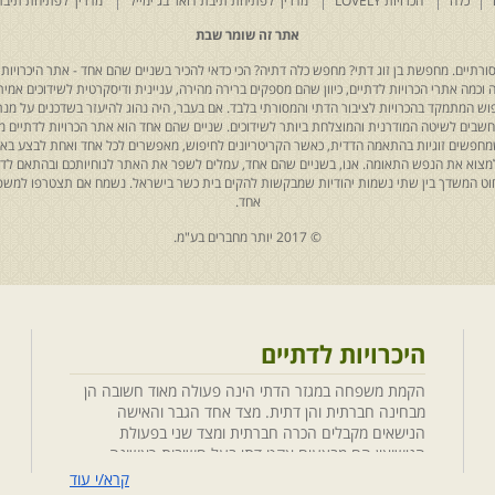
כלה
הכרויות LOVELY
מדריך לפתיחת תיבת דואר בג'ימייל
מדריך לפתיחת תיבת
אתר זה שומר שבת
רתיים. מחפשת בן זוג דתי? מחפש כלה דתיה? הכי כדאי להכיר בשניים שהם אחד - אתר היכרויות 
כמה אתרי הכרויות לדתיים, כיוון שהם מספקים ברירה מהירה, עניינית ודיסקרטית לשידוכים אמיתי
יפוש המתמקד בהכרויות לציבור הדתי והמסורתי בלבד. אם בעבר, היה נהוג להיעזר בשדכנים על מנת 
 נחשבים לשיטה המודרנית והמוצלחת ביותר לשידוכים. שניים שהם אחד הוא אתר הכרויות לדתיים
ת שמחפשים זוגיות בהתאמה הדדית, כאשר הקריטריונים לחיפוש, מאפשרים לכל אחד ואחת לבצע באת
למצוא את הנפש התאומה. אנו, בשניים שהם אחד, עמלים לשפר את האתר לנוחיותכם ובהתאם לדריש
 החוט המשדך בין שתי נשמות יהודיות שמבקשות להקים בית כשר בישראל. נשמח אם תצטרפו למשפ
אחד.
© 2017 יותר מחברים בע"מ.
היכרויות לדתיים
הקמת משפחה במגזר הדתי הינה פעולה מאוד חשובה הן
מבחינה חברתית והן דתית. מצד אחד הגבר והאישה
הנישאים מקבלים הכרה חברתית ומצד שני בפעולת
הנישואין הם מבצעים אקט דתי בעל חשיבות ראשונה
במעלה. חשוב לציין בהקשר זה שגם הגורמים למפגש
קרא/י עוד