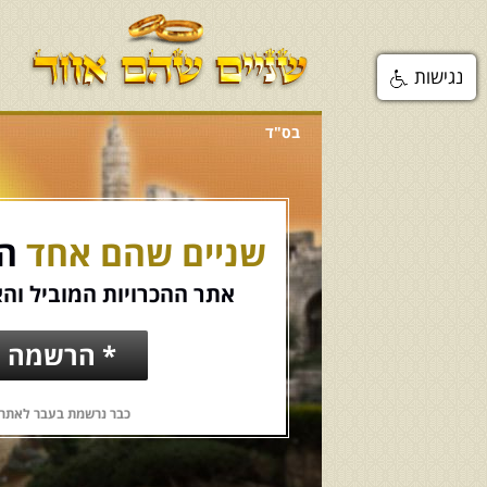
נגישות
בס"ד
שניים שהם אחד
הכ
אתר ההכרויות המוביל והא
* הרשמה ח
כבר נרשמת בעבר לאתר?