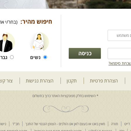
חיפוש מהיר:
(בחר/י את
נשים
גברי
כחת סיסמא?
הצהרת פרטיות
תקנון
הצהרת נגישות
צור קש
דייט
תורה
מאין באנו או בעצם לאן אנו הולכים - הצופן הגנטי של התנך
חב"ד
נישוא