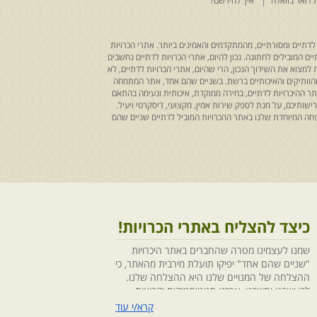
 דואר בוואלה
איך להירשם?
לדתיים ומסורתיים, מהמתקדמים והאמינים ביותר. אתרי הכרויות
ים המובילים לחתונה. נכון להיום, אתרי הכרויות לדתיים נחשבים
למצוא את השידוך הנכון, הרי שהיום, אתרי הכרויות לדתיים, לא
 מהוותיקים והאיכותיים ברשת. בשניים שהם אחד, אתר המתמחה
ר ההיכרויות לדתיים, בחירה ממוקדת, איכותית ונעימה בהתאם
ותיכם, על מנת לספק שירות אמין, מקצועי, דיסקרטי ויעיל.
חה המיוחדת שלנו באתר ההכרויות המוביל לדתיים שניים שהם
כיצד להצליח באתרי הכרויות!
שמנו לעצמינו מטרה שהחברים באתר היכרויות
"שניים שהם אחד" יפיקו תועלת מירבית מהאתר, כי
ההצלחה של המנויים שלנו היא ההצלחה שלנו.
לכן ישבנו וחשבנו ,ערכנו סטטיסטיקות וקבוצות
מיקוד, בחנו התנהגויות ומגמות והמסקנה החד
קרא/י עוד