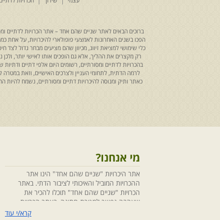
עצמי
שידוך
הכרויות לדתיים
ברוכים הבאים לאתר שניים שהם אחד – אתר הכרויות לדתיים ומסו
הפכו בשנים האחרונות לאמצעי פופולארי להיכרויות, על אחת כמה ו
כלי שימושי למציאת זיווג, מכיוון שהם מציעים מבחר גדול לצד ח
רק מקצרים את ההליך, אלא גם הופכים אותו לאישי יותר, ולכן
בהכרויות לדתיים ומסורתיים, רשומים היום אלפי דתיים ודתיו
לרמה הדתית, לתחומי העניין ולצרכים האישיים, וזאת במטרה 
כאתר ותיק ומנוסה להיכרויות דתיים ומסורתיים, נשמח להיות
מי אנחנו?
אתר היכרויות "שניים שהם אחד" הינו אתר
ההכרויות המוביל והאיכותי לציבור הדתי. באתר
הכרויות "שניים שהם אחד" תוכלו להכיר את
שאהבה נפשך למטרת חתונה, באתר הכרויות
"שניים שהם אחד" הושקעו מחשבה ומאמצים
קרא/י עוד