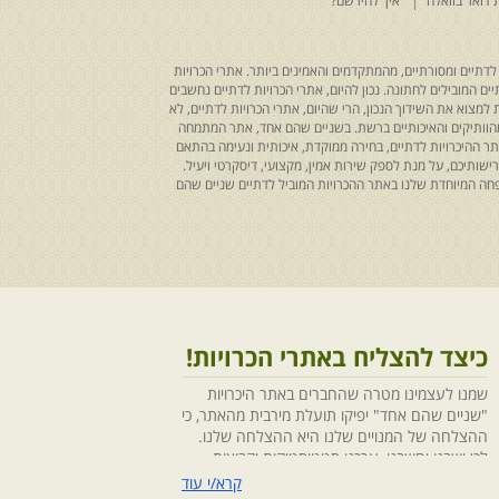
 דואר בוואלה
איך להירשם?
לדתיים ומסורתיים, מהמתקדמים והאמינים ביותר. אתרי הכרויות
ים המובילים לחתונה. נכון להיום, אתרי הכרויות לדתיים נחשבים
למצוא את השידוך הנכון, הרי שהיום, אתרי הכרויות לדתיים, לא
 מהוותיקים והאיכותיים ברשת. בשניים שהם אחד, אתר המתמחה
ר ההיכרויות לדתיים, בחירה ממוקדת, איכותית ונעימה בהתאם
ותיכם, על מנת לספק שירות אמין, מקצועי, דיסקרטי ויעיל.
חה המיוחדת שלנו באתר ההכרויות המוביל לדתיים שניים שהם
כיצד להצליח באתרי הכרויות!
שמנו לעצמינו מטרה שהחברים באתר היכרויות
"שניים שהם אחד" יפיקו תועלת מירבית מהאתר, כי
ההצלחה של המנויים שלנו היא ההצלחה שלנו.
לכן ישבנו וחשבנו ,ערכנו סטטיסטיקות וקבוצות
מיקוד, בחנו התנהגויות ומגמות והמסקנה החד
קרא/י עוד