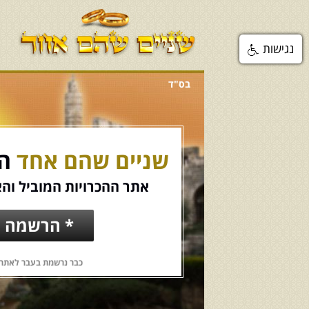
נגישות
בס"ד
שניים שהם אחד
הכ
אתר ההכרויות המוביל והא
* הרשמה ח
כבר נרשמת בעבר לאתר?