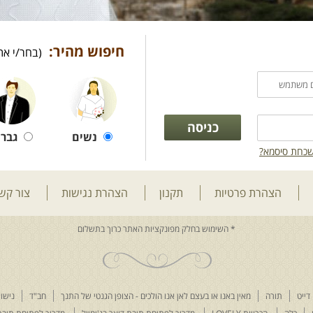
חיפוש מהיר:
(בחר/י את
נשים
גברי
כחת סיסמא?
הצהרת פרטיות
תקנון
הצהרת נגישות
צור קש
דייט
תורה
מאין באנו או בעצם לאן אנו הולכים - הצופן הגנטי של התנך
חב"ד
נישוא