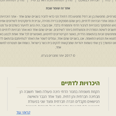
כלה
הכרויות LOVELY
מדריך לפתיחת תיבת דואר בג'ימייל
מדריך לפתיחת תיבת
אתר זה שומר שבת
רתיים. מחפשת בן זוג דתי? מחפש כלה דתיה? הכי כדאי להכיר בשניים שהם אחד - אתר היכרויות 
כמה אתרי הכרויות לדתיים, כיוון שהם מספקים ברירה מהירה, עניינית ודיסקרטית לשידוכים אמיתי
יפוש המתמקד בהכרויות לציבור הדתי והמסורתי בלבד. אם בעבר, היה נהוג להיעזר בשדכנים על מנת 
 נחשבים לשיטה המודרנית והמוצלחת ביותר לשידוכים. שניים שהם אחד הוא אתר הכרויות לדתיים
ת שמחפשים זוגיות בהתאמה הדדית, כאשר הקריטריונים לחיפוש, מאפשרים לכל אחד ואחת לבצע באת
למצוא את הנפש התאומה. אנו, בשניים שהם אחד, עמלים לשפר את האתר לנוחיותכם ובהתאם לדריש
 החוט המשדך בין שתי נשמות יהודיות שמבקשות להקים בית כשר בישראל. נשמח אם תצטרפו למשפ
אחד.
© 2017 יותר מחברים בע"מ.
היכרויות לדתיים
הקמת משפחה במגזר הדתי הינה פעולה מאוד חשובה הן
מבחינה חברתית והן דתית. מצד אחד הגבר והאישה
הנישאים מקבלים הכרה חברתית ומצד שני בפעולת
הנישואין הם מבצעים אקט דתי בעל חשיבות ראשונה
במעלה. חשוב לציין בהקשר זה שגם הגורמים למפגש
קרא/י עוד