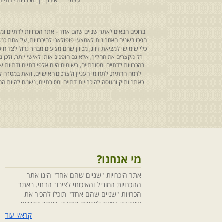
עצמי
שידוך
הכרויות לדתיים
ברוכים הבאים לאתר שניים שהם אחד – אתר הכרויות לדתיים ומסו
הפכו בשנים האחרונות לאמצעי פופולארי להיכרויות, על אחת כמה ו
כלי שימושי למציאת זיווג, מכיוון שהם מציעים מבחר גדול לצד ח
רק מקצרים את ההליך, אלא גם הופכים אותו לאישי יותר, ולכן
בהכרויות לדתיים ומסורתיים, רשומים היום אלפי דתיים ודתיו
לרמה הדתית, לתחומי העניין ולצרכים האישיים, וזאת במטרה 
כאתר ותיק ומנוסה להיכרויות דתיים ומסורתיים, נשמח להיות
מי אנחנו?
אתר היכרויות "שניים שהם אחד" הינו אתר
ההכרויות המוביל והאיכותי לציבור הדתי. באתר
הכרויות "שניים שהם אחד" תוכלו להכיר את
שאהבה נפשך למטרת חתונה, באתר הכרויות
"שניים שהם אחד" הושקעו מחשבה ומאמצים
קרא/י עוד