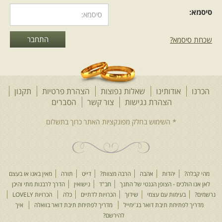
סיסמא:
שכחת סיסמא?
הכרנו
אודותינו
שאלות נפוצות
הצהרת פרטיות
תקנון
הצהרת נגישות
צור קשר
הסברים
מהי קבלה?
יהדות
אהבה
הרבה מצוות?
דייט
תורה
מאין באנו או בעצם
לאן אנו הולכים - הצופן הגנטי של התנך
חב"ד
נישואין
הדרך לרבנות מתי והיכן
נרשמים?
בעימות עם עצמי
שידוך
הכרויות לדתיים
כלה
הכרויות LOVELY
מדריך לפתיחת תיבת דואר בג'ימייל
מדריך לפתיחת תיבת דואר בוואלה
איך
להירשם?