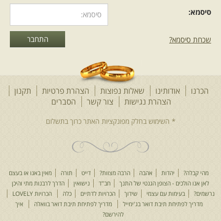
סיסמא:
שכחת סיסמא?
הכרנו
אודותינו
שאלות נפוצות
הצהרת פרטיות
תקנון
הצהרת נגישות
צור קשר
הסברים
מהי קבלה?
יהדות
אהבה
הרבה מצוות?
דייט
תורה
מאין באנו או בעצם
לאן אנו הולכים - הצופן הגנטי של התנך
חב"ד
נישואין
הדרך לרבנות מתי והיכן
נרשמים?
בעימות עם עצמי
שידוך
הכרויות לדתיים
כלה
הכרויות LOVELY
מדריך לפתיחת תיבת דואר בג'ימייל
מדריך לפתיחת תיבת דואר בוואלה
איך
להירשם?