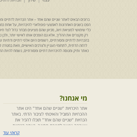
עצמי
שידוך
הכרויות לדתיים
ברוכים הבאים לאתר שניים שהם אחד – אתר הכרויות לדתיים ומסו
הפכו בשנים האחרונות לאמצעי פופולארי להיכרויות, על אחת כמה ו
כלי שימושי למציאת זיווג, מכיוון שהם מציעים מבחר גדול לצד ח
רק מקצרים את ההליך, אלא גם הופכים אותו לאישי יותר, ולכן
בהכרויות לדתיים ומסורתיים, רשומים היום אלפי דתיים ודתיו
לרמה הדתית, לתחומי העניין ולצרכים האישיים, וזאת במטרה 
כאתר ותיק ומנוסה להיכרויות דתיים ומסורתיים, נשמח להיות
מי אנחנו?
אתר היכרויות "שניים שהם אחד" הינו אתר
ההכרויות המוביל והאיכותי לציבור הדתי. באתר
הכרויות "שניים שהם אחד" תוכלו להכיר את
שאהבה נפשך למטרת חתונה, באתר הכרויות
"שניים שהם אחד" הושקעו מחשבה ומאמצים
קרא/י עוד