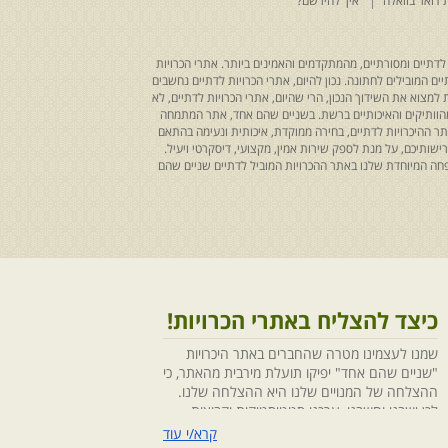
 דואר בוואלה
איך להירשם?
לדתיים ומסורתיים, מהמתקדמים והאמינים ביותר. אתרי הכרויות
ים המובילים לחתונה. נכון להיום, אתרי הכרויות לדתיים נחשבים
למצוא את השידוך הנכון, הרי שהיום, אתרי הכרויות לדתיים, לא
 מהוותיקים והאיכותיים ברשת. בשניים שהם אחד, אתר המתמחה
ר ההיכרויות לדתיים, בחירה ממוקדת, איכותית ונעימה בהתאם
ותיכם, על מנת לספק שירות אמין, מקצועי, דיסקרטי ויעיל.
חה המיוחדת שלנו באתר ההכרויות המוביל לדתיים שניים שהם
כיצד להצליח באתרי הכרויות!
שמנו לעצמינו מטרה שהחברים באתר היכרויות
"שניים שהם אחד" יפיקו תועלת מירבית מהאתר, כי
ההצלחה של המנויים שלנו היא ההצלחה שלנו.
לכן ישבנו וחשבנו ,ערכנו סטטיסטיקות וקבוצות
מיקוד, בחנו התנהגויות ומגמות והמסקנה החד
קרא/י עוד