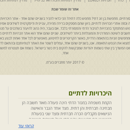
כלה
הכרויות LOVELY
מדריך לפתיחת תיבת דואר בג'ימייל
מדריך לפתיחת תיבת
אתר זה שומר שבת
רתיים. מחפשת בן זוג דתי? מחפש כלה דתיה? הכי כדאי להכיר בשניים שהם אחד - אתר היכרויות 
כמה אתרי הכרויות לדתיים, כיוון שהם מספקים ברירה מהירה, עניינית ודיסקרטית לשידוכים אמיתי
יפוש המתמקד בהכרויות לציבור הדתי והמסורתי בלבד. אם בעבר, היה נהוג להיעזר בשדכנים על מנת 
 נחשבים לשיטה המודרנית והמוצלחת ביותר לשידוכים. שניים שהם אחד הוא אתר הכרויות לדתיים
ת שמחפשים זוגיות בהתאמה הדדית, כאשר הקריטריונים לחיפוש, מאפשרים לכל אחד ואחת לבצע באת
למצוא את הנפש התאומה. אנו, בשניים שהם אחד, עמלים לשפר את האתר לנוחיותכם ובהתאם לדריש
 החוט המשדך בין שתי נשמות יהודיות שמבקשות להקים בית כשר בישראל. נשמח אם תצטרפו למשפ
אחד.
© 2017 יותר מחברים בע"מ.
היכרויות לדתיים
הקמת משפחה במגזר הדתי הינה פעולה מאוד חשובה הן
מבחינה חברתית והן דתית. מצד אחד הגבר והאישה
הנישאים מקבלים הכרה חברתית ומצד שני בפעולת
הנישואין הם מבצעים אקט דתי בעל חשיבות ראשונה
במעלה. חשוב לציין בהקשר זה שגם הגורמים למפגש
קרא/י עוד