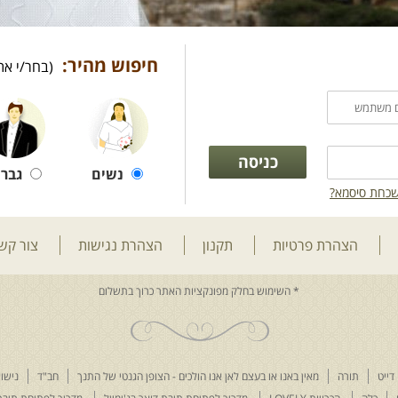
חיפוש מהיר:
(בחר/י את
נשים
גברי
כחת סיסמא?
הצהרת פרטיות
תקנון
הצהרת נגישות
צור קש
דייט
תורה
מאין באנו או בעצם לאן אנו הולכים - הצופן הגנטי של התנך
חב"ד
נישוא