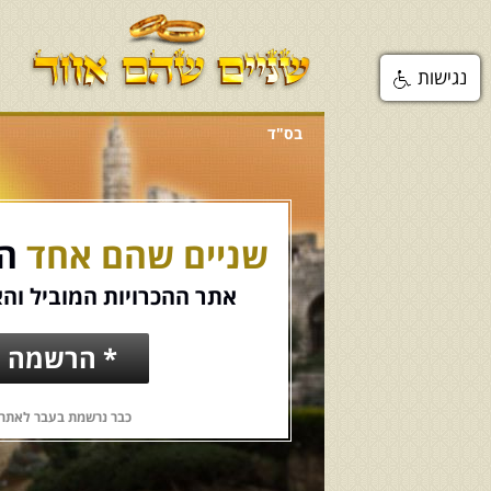
נגישות
בס"ד
שניים שהם אחד
הכ
אתר ההכרויות המוביל והא
* הרשמה ח
כבר נרשמת בעבר לאתר?