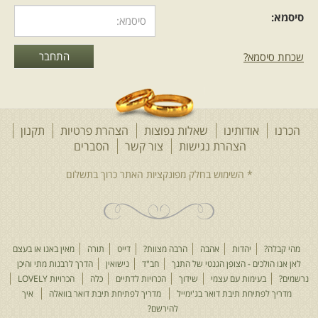
סיסמא:
שכחת סיסמא?
הכרנו
אודותינו
שאלות נפוצות
הצהרת פרטיות
תקנון
הצהרת נגישות
צור קשר
הסברים
מהי קבלה?
יהדות
אהבה
הרבה מצוות?
דייט
תורה
מאין באנו או בעצם
לאן אנו הולכים - הצופן הגנטי של התנך
חב"ד
נישואין
הדרך לרבנות מתי והיכן
נרשמים?
בעימות עם עצמי
שידוך
הכרויות לדתיים
כלה
הכרויות LOVELY
מדריך לפתיחת תיבת דואר בג'ימייל
מדריך לפתיחת תיבת דואר בוואלה
איך
להירשם?