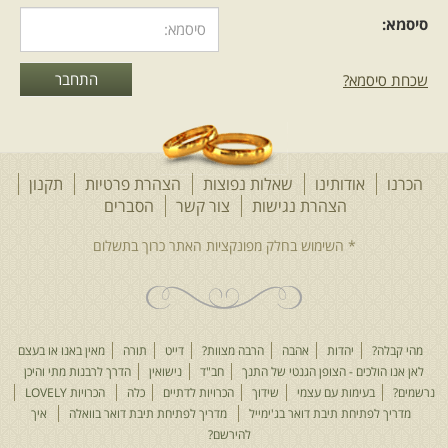
סיסמא:
שכחת סיסמא?
הכרנו
אודותינו
שאלות נפוצות
הצהרת פרטיות
תקנון
הצהרת נגישות
צור קשר
הסברים
מהי קבלה?
יהדות
אהבה
הרבה מצוות?
דייט
תורה
מאין באנו או בעצם
לאן אנו הולכים - הצופן הגנטי של התנך
חב"ד
נישואין
הדרך לרבנות מתי והיכן
נרשמים?
בעימות עם עצמי
שידוך
הכרויות לדתיים
כלה
הכרויות LOVELY
מדריך לפתיחת תיבת דואר בג'ימייל
מדריך לפתיחת תיבת דואר בוואלה
איך
להירשם?