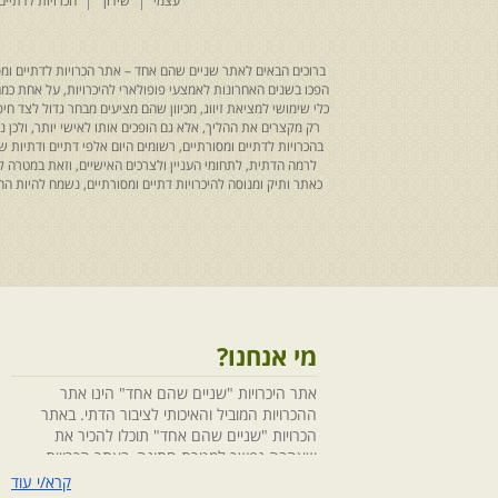
עצמי
שידוך
הכרויות לדתיים
ברוכים הבאים לאתר שניים שהם אחד – אתר הכרויות לדתיים ומסו
הפכו בשנים האחרונות לאמצעי פופולארי להיכרויות, על אחת כמה ו
כלי שימושי למציאת זיווג, מכיוון שהם מציעים מבחר גדול לצד ח
רק מקצרים את ההליך, אלא גם הופכים אותו לאישי יותר, ולכן
בהכרויות לדתיים ומסורתיים, רשומים היום אלפי דתיים ודתיו
לרמה הדתית, לתחומי העניין ולצרכים האישיים, וזאת במטרה 
כאתר ותיק ומנוסה להיכרויות דתיים ומסורתיים, נשמח להיות
מי אנחנו?
אתר היכרויות "שניים שהם אחד" הינו אתר
ההכרויות המוביל והאיכותי לציבור הדתי. באתר
הכרויות "שניים שהם אחד" תוכלו להכיר את
שאהבה נפשך למטרת חתונה, באתר הכרויות
"שניים שהם אחד" הושקעו מחשבה ומאמצים
קרא/י עוד