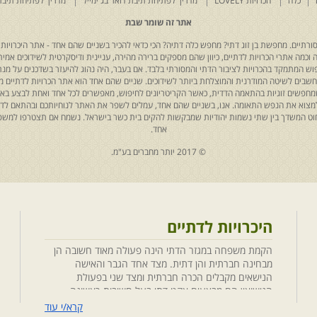
כלה
הכרויות LOVELY
מדריך לפתיחת תיבת דואר בג'ימייל
מדריך לפתיחת תיבת
אתר זה שומר שבת
רתיים. מחפשת בן זוג דתי? מחפש כלה דתיה? הכי כדאי להכיר בשניים שהם אחד - אתר היכרויות 
כמה אתרי הכרויות לדתיים, כיוון שהם מספקים ברירה מהירה, עניינית ודיסקרטית לשידוכים אמיתי
יפוש המתמקד בהכרויות לציבור הדתי והמסורתי בלבד. אם בעבר, היה נהוג להיעזר בשדכנים על מנת 
 נחשבים לשיטה המודרנית והמוצלחת ביותר לשידוכים. שניים שהם אחד הוא אתר הכרויות לדתיים
ת שמחפשים זוגיות בהתאמה הדדית, כאשר הקריטריונים לחיפוש, מאפשרים לכל אחד ואחת לבצע באת
למצוא את הנפש התאומה. אנו, בשניים שהם אחד, עמלים לשפר את האתר לנוחיותכם ובהתאם לדריש
 החוט המשדך בין שתי נשמות יהודיות שמבקשות להקים בית כשר בישראל. נשמח אם תצטרפו למשפ
אחד.
© 2017 יותר מחברים בע"מ.
היכרויות לדתיים
הקמת משפחה במגזר הדתי הינה פעולה מאוד חשובה הן
מבחינה חברתית והן דתית. מצד אחד הגבר והאישה
הנישאים מקבלים הכרה חברתית ומצד שני בפעולת
הנישואין הם מבצעים אקט דתי בעל חשיבות ראשונה
במעלה. חשוב לציין בהקשר זה שגם הגורמים למפגש
קרא/י עוד