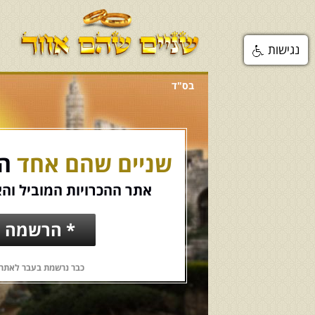
נגישות
בס"ד
שניים שהם אחד
הכ
אתר ההכרויות המוביל והא
* הרשמה ח
כבר נרשמת בעבר לאתר?