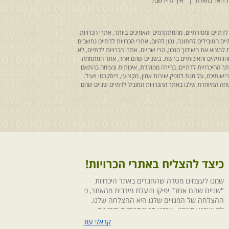
 דואר בוואלה
איך להירשם?
לדתיים ומסורתיים, מהמתקדמים והאמינים ביותר. אתרי הכרויות
ים המובילים לחתונה. נכון להיום, אתרי הכרויות לדתיים נחשבים
למצוא את השידוך הנכון, הרי שהיום, אתרי הכרויות לדתיים, לא
 מהוותיקים והאיכותיים ברשת. בשניים שהם אחד, אתר המתמחה
ר ההיכרויות לדתיים, בחירה ממוקדת, איכותית ונעימה בהתאם
ותיכם, על מנת לספק שירות אמין, מקצועי, דיסקרטי ויעיל.
חה המיוחדת שלנו באתר ההכרויות המוביל לדתיים שניים שהם
כיצד להצליח באתרי הכרויות!
שמנו לעצמינו מטרה שהחברים באתר היכרויות
"שניים שהם אחד" יפיקו תועלת מירבית מהאתר, כי
ההצלחה של המנויים שלנו היא ההצלחה שלנו.
לכן ישבנו וחשבנו ,ערכנו סטטיסטיקות וקבוצות
מיקוד, בחנו התנהגויות ומגמות והמסקנה החד
קרא/י עוד