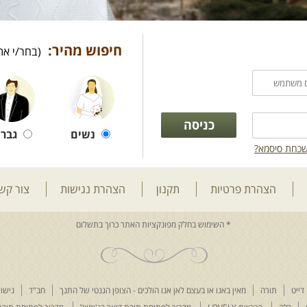
חיפוש מהיר:
(בחר/י את
נשים
גברי
כחת סיסמא?
הצהרת פרטיות
תקנון
הצהרת נגישות
צור קש
דייט
תורה
מאין באנו או בעצם לאן אנו הולכים - הצופן הגנטי של התנך
חב"ד
נישוא