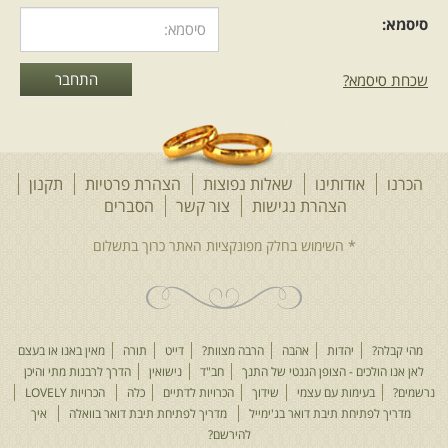
סיסמא:
שכחת סיסמא?
הכרנו
אודותינו
שאלות נפוצות
הצהרת פרטיות
תקנון
הצהרת נגישות
צור קשר
הסברים
מהי קבלה?
יהדות
אהבה
הרבה מצוות?
דייט
תורה
מאין באנו או בעצם
לאן אנו הולכים - הצופן הגנטי של התנך
חב"ד
נישואין
הדרך לרבנות מתי והיכן
נרשמים?
בעימות עם עצמי
שידוך
הכרויות לדתיים
כלה
הכרויות LOVELY
מדריך לפתיחת תיבת דואר בג'ימייל
מדריך לפתיחת תיבת דואר בוואלה
איך
להירשם?