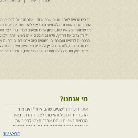
עצמי
שידוך
הכרויות לדתיים
ברוכים הבאים לאתר שניים שהם אחד – אתר הכרויות לדתיים ומסו
הפכו בשנים האחרונות לאמצעי פופולארי להיכרויות, על אחת כמה ו
כלי שימושי למציאת זיווג, מכיוון שהם מציעים מבחר גדול לצד ח
רק מקצרים את ההליך, אלא גם הופכים אותו לאישי יותר, ולכן
בהכרויות לדתיים ומסורתיים, רשומים היום אלפי דתיים ודתיו
לרמה הדתית, לתחומי העניין ולצרכים האישיים, וזאת במטרה 
כאתר ותיק ומנוסה להיכרויות דתיים ומסורתיים, נשמח להיות
מי אנחנו?
אתר היכרויות "שניים שהם אחד" הינו אתר
ההכרויות המוביל והאיכותי לציבור הדתי. באתר
הכרויות "שניים שהם אחד" תוכלו להכיר את
שאהבה נפשך למטרת חתונה, באתר הכרויות
"שניים שהם אחד" הושקעו מחשבה ומאמצים
קרא/י עוד