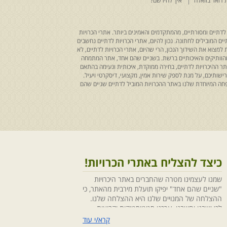
 דואר בוואלה
איך להירשם?
לדתיים ומסורתיים, מהמתקדמים והאמינים ביותר. אתרי הכרויות
ים המובילים לחתונה. נכון להיום, אתרי הכרויות לדתיים נחשבים
למצוא את השידוך הנכון, הרי שהיום, אתרי הכרויות לדתיים, לא
 מהוותיקים והאיכותיים ברשת. בשניים שהם אחד, אתר המתמחה
ר ההיכרויות לדתיים, בחירה ממוקדת, איכותית ונעימה בהתאם
ותיכם, על מנת לספק שירות אמין, מקצועי, דיסקרטי ויעיל.
חה המיוחדת שלנו באתר ההכרויות המוביל לדתיים שניים שהם
כיצד להצליח באתרי הכרויות!
שמנו לעצמינו מטרה שהחברים באתר היכרויות
"שניים שהם אחד" יפיקו תועלת מירבית מהאתר, כי
ההצלחה של המנויים שלנו היא ההצלחה שלנו.
לכן ישבנו וחשבנו ,ערכנו סטטיסטיקות וקבוצות
מיקוד, בחנו התנהגויות ומגמות והמסקנה החד
קרא/י עוד