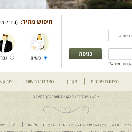
חיפוש מהיר:
(בחר/י את
נשים
גברי
כחת סיסמא?
הצהרת פרטיות
תקנון
הצהרת נגישות
צור קש
דייט
תורה
מאין באנו או בעצם לאן אנו הולכים - הצופן הגנטי של התנך
חב"ד
נישוא