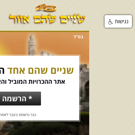
נגישות
בס"ד
שניים שהם אחד
הכ
אתר ההכרויות המוביל והא
* הרשמה ח
כבר נרשמת בעבר לאתר?