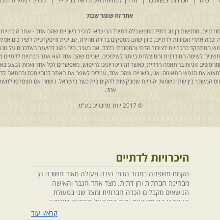
כלה
הכרויות LOVELY
מדריך לפתיחת תיבת דואר בג'ימייל
מדריך לפתיחת תיבת
אתר זה שומר שבת
רתיים. מחפשת בן זוג דתי? מחפש כלה דתיה? הכי כדאי להכיר בשניים שהם אחד - אתר היכרויות 
כמה אתרי הכרויות לדתיים, כיוון שהם מספקים ברירה מהירה, עניינית ודיסקרטית לשידוכים אמיתי
יפוש המתמקד בהכרויות לציבור הדתי והמסורתי בלבד. אם בעבר, היה נהוג להיעזר בשדכנים על מנת 
 נחשבים לשיטה המודרנית והמוצלחת ביותר לשידוכים. שניים שהם אחד הוא אתר הכרויות לדתיים
ת שמחפשים זוגיות בהתאמה הדדית, כאשר הקריטריונים לחיפוש, מאפשרים לכל אחד ואחת לבצע באת
למצוא את הנפש התאומה. אנו, בשניים שהם אחד, עמלים לשפר את האתר לנוחיותכם ובהתאם לדריש
 החוט המשדך בין שתי נשמות יהודיות שמבקשות להקים בית כשר בישראל. נשמח אם תצטרפו למשפ
אחד.
© 2017 יותר מחברים בע"מ.
היכרויות לדתיים
הקמת משפחה במגזר הדתי הינה פעולה מאוד חשובה הן
מבחינה חברתית והן דתית. מצד אחד הגבר והאישה
הנישאים מקבלים הכרה חברתית ומצד שני בפעולת
הנישואין הם מבצעים אקט דתי בעל חשיבות ראשונה
במעלה. חשוב לציין בהקשר זה שגם הגורמים למפגש
קרא/י עוד