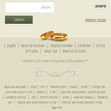
סיסמא:
שכחת סיסמא?
הכרנו
אודותינו
שאלות נפוצות
הצהרת פרטיות
תקנון
הצהרת נגישות
צור קשר
הסברים
מהי קבלה?
יהדות
אהבה
הרבה מצוות?
דייט
תורה
מאין באנו או בעצם
לאן אנו הולכים - הצופן הגנטי של התנך
חב"ד
נישואין
הדרך לרבנות מתי והיכן
נרשמים?
בעימות עם עצמי
שידוך
הכרויות לדתיים
כלה
הכרויות LOVELY
מדריך לפתיחת תיבת דואר בג'ימייל
מדריך לפתיחת תיבת דואר בוואלה
איך
להירשם?