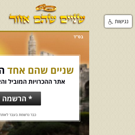
נגישות
בס"ד
שניים שהם אחד
הכ
אתר ההכרויות המוביל והא
* הרשמה ח
כבר נרשמת בעבר לאתר?