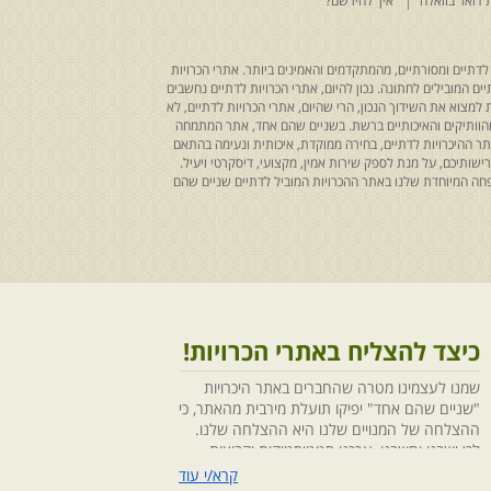
 דואר בוואלה
איך להירשם?
לדתיים ומסורתיים, מהמתקדמים והאמינים ביותר. אתרי הכרויות
ים המובילים לחתונה. נכון להיום, אתרי הכרויות לדתיים נחשבים
למצוא את השידוך הנכון, הרי שהיום, אתרי הכרויות לדתיים, לא
 מהוותיקים והאיכותיים ברשת. בשניים שהם אחד, אתר המתמחה
ר ההיכרויות לדתיים, בחירה ממוקדת, איכותית ונעימה בהתאם
ותיכם, על מנת לספק שירות אמין, מקצועי, דיסקרטי ויעיל.
חה המיוחדת שלנו באתר ההכרויות המוביל לדתיים שניים שהם
כיצד להצליח באתרי הכרויות!
שמנו לעצמינו מטרה שהחברים באתר היכרויות
"שניים שהם אחד" יפיקו תועלת מירבית מהאתר, כי
ההצלחה של המנויים שלנו היא ההצלחה שלנו.
לכן ישבנו וחשבנו ,ערכנו סטטיסטיקות וקבוצות
מיקוד, בחנו התנהגויות ומגמות והמסקנה החד
קרא/י עוד