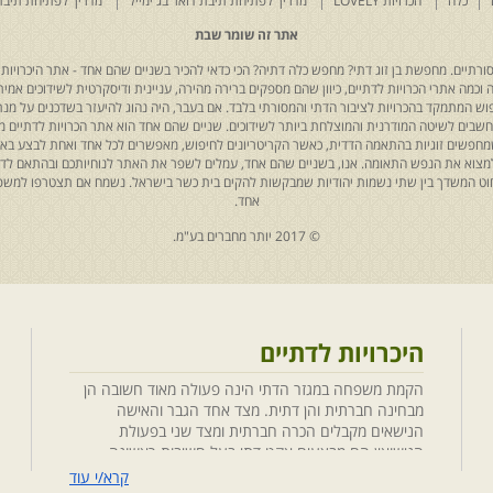
כלה
הכרויות LOVELY
מדריך לפתיחת תיבת דואר בג'ימייל
מדריך לפתיחת תיבת
אתר זה שומר שבת
רתיים. מחפשת בן זוג דתי? מחפש כלה דתיה? הכי כדאי להכיר בשניים שהם אחד - אתר היכרויות 
כמה אתרי הכרויות לדתיים, כיוון שהם מספקים ברירה מהירה, עניינית ודיסקרטית לשידוכים אמיתי
יפוש המתמקד בהכרויות לציבור הדתי והמסורתי בלבד. אם בעבר, היה נהוג להיעזר בשדכנים על מנת 
 נחשבים לשיטה המודרנית והמוצלחת ביותר לשידוכים. שניים שהם אחד הוא אתר הכרויות לדתיים
ת שמחפשים זוגיות בהתאמה הדדית, כאשר הקריטריונים לחיפוש, מאפשרים לכל אחד ואחת לבצע באת
למצוא את הנפש התאומה. אנו, בשניים שהם אחד, עמלים לשפר את האתר לנוחיותכם ובהתאם לדריש
 החוט המשדך בין שתי נשמות יהודיות שמבקשות להקים בית כשר בישראל. נשמח אם תצטרפו למשפ
אחד.
© 2017 יותר מחברים בע"מ.
היכרויות לדתיים
הקמת משפחה במגזר הדתי הינה פעולה מאוד חשובה הן
מבחינה חברתית והן דתית. מצד אחד הגבר והאישה
הנישאים מקבלים הכרה חברתית ומצד שני בפעולת
הנישואין הם מבצעים אקט דתי בעל חשיבות ראשונה
במעלה. חשוב לציין בהקשר זה שגם הגורמים למפגש
קרא/י עוד