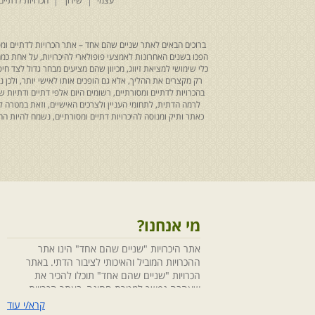
עצמי
שידוך
הכרויות לדתיים
ברוכים הבאים לאתר שניים שהם אחד – אתר הכרויות לדתיים ומסו
הפכו בשנים האחרונות לאמצעי פופולארי להיכרויות, על אחת כמה ו
כלי שימושי למציאת זיווג, מכיוון שהם מציעים מבחר גדול לצד ח
רק מקצרים את ההליך, אלא גם הופכים אותו לאישי יותר, ולכן
בהכרויות לדתיים ומסורתיים, רשומים היום אלפי דתיים ודתיו
לרמה הדתית, לתחומי העניין ולצרכים האישיים, וזאת במטרה 
כאתר ותיק ומנוסה להיכרויות דתיים ומסורתיים, נשמח להיות
מי אנחנו?
אתר היכרויות "שניים שהם אחד" הינו אתר
ההכרויות המוביל והאיכותי לציבור הדתי. באתר
הכרויות "שניים שהם אחד" תוכלו להכיר את
שאהבה נפשך למטרת חתונה, באתר הכרויות
"שניים שהם אחד" הושקעו מחשבה ומאמצים
קרא/י עוד