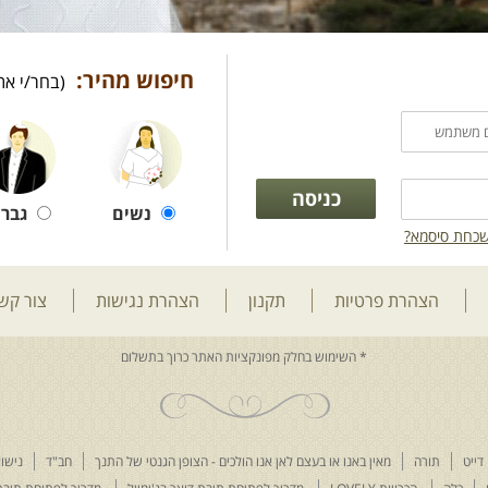
חיפוש מהיר:
(בחר/י את
נשים
גברי
כחת סיסמא?
הצהרת פרטיות
תקנון
הצהרת נגישות
צור קש
דייט
תורה
מאין באנו או בעצם לאן אנו הולכים - הצופן הגנטי של התנך
חב"ד
נישוא