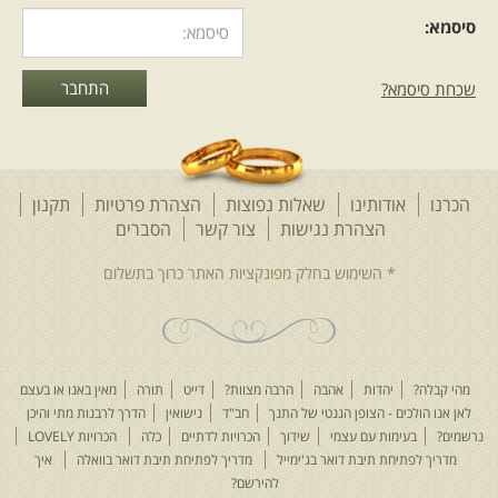
סיסמא:
שכחת סיסמא?
הכרנו
אודותינו
שאלות נפוצות
הצהרת פרטיות
תקנון
הצהרת נגישות
צור קשר
הסברים
מהי קבלה?
יהדות
אהבה
הרבה מצוות?
דייט
תורה
מאין באנו או בעצם
לאן אנו הולכים - הצופן הגנטי של התנך
חב"ד
נישואין
הדרך לרבנות מתי והיכן
נרשמים?
בעימות עם עצמי
שידוך
הכרויות לדתיים
כלה
הכרויות LOVELY
מדריך לפתיחת תיבת דואר בג'ימייל
מדריך לפתיחת תיבת דואר בוואלה
איך
להירשם?