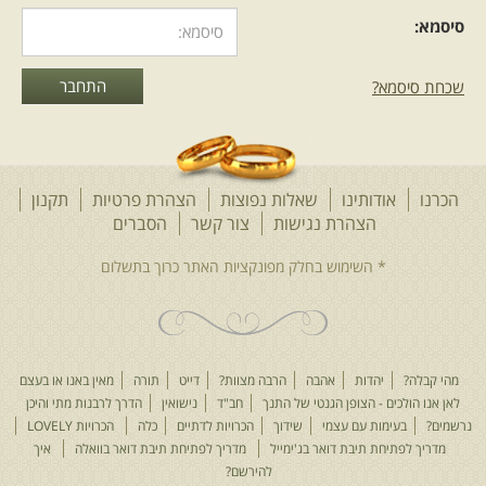
סיסמא:
שכחת סיסמא?
הכרנו
אודותינו
שאלות נפוצות
הצהרת פרטיות
תקנון
הצהרת נגישות
צור קשר
הסברים
מהי קבלה?
יהדות
אהבה
הרבה מצוות?
דייט
תורה
מאין באנו או בעצם
לאן אנו הולכים - הצופן הגנטי של התנך
חב"ד
נישואין
הדרך לרבנות מתי והיכן
נרשמים?
בעימות עם עצמי
שידוך
הכרויות לדתיים
כלה
הכרויות LOVELY
מדריך לפתיחת תיבת דואר בג'ימייל
מדריך לפתיחת תיבת דואר בוואלה
איך
להירשם?