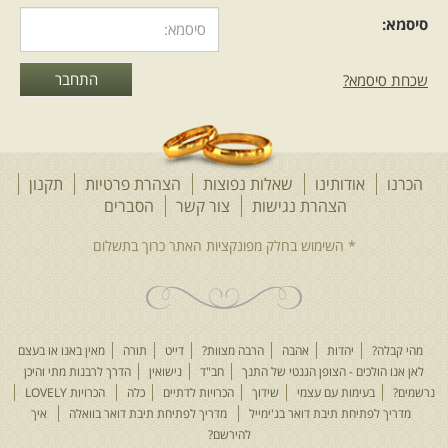
סיסמא:
שכחת סיסמא?
הכרנו
אודותינו
שאלות נפוצות
הצהרת פרטיות
תקנון
הצהרת נגישות
צור קשר
הסברים
מהי קבלה?
יהדות
אהבה
הרבה מצוות?
דייט
תורה
מאין באנו או בעצם
לאן אנו הולכים - הצופן הגנטי של התנך
חב"ד
נישואין
הדרך לרבנות מתי והיכן
נרשמים?
בעימות עם עצמי
שידוך
הכרויות לדתיים
כלה
הכרויות LOVELY
מדריך לפתיחת תיבת דואר בג'ימייל
מדריך לפתיחת תיבת דואר בוואלה
איך
להירשם?