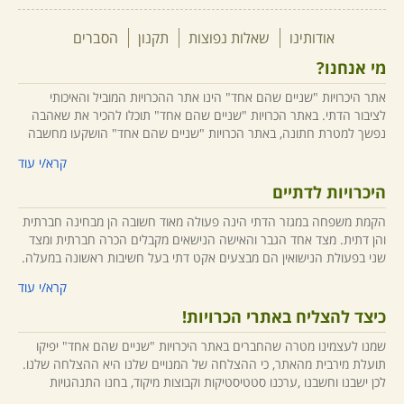
אודותינו
שאלות נפוצות
תקנון
הסברים
מי אנחנו?
אתר היכרויות "שניים שהם אחד" הינו אתר ההכרויות המוביל והאיכותי
לציבור הדתי. באתר הכרויות "שניים שהם אחד" תוכלו להכיר את שאהבה
נפשך למטרת חתונה, באתר הכרויות "שניים שהם אחד" הושקעו מחשבה
ומאמצים רבים ובתור אתר הכרויות מקצועי ומוביל אנו מספקים עבורכם חויית
קרא/י עוד
גלישה מרעננת ונעימה וחיפוש מתקדם. הכרויות רבות כבר נוצרו באתר
ובטוחים אנו שהכרויות רבות עוד יהיו באתר, אז הירשמו חינם לאתר
היכרויות לדתיים
ההיכרויות המוביל לציבור הדתי כבר עכשיו!
הקמת משפחה במגזר הדתי הינה פעולה מאוד חשובה הן מבחינה חברתית
והן דתית. מצד אחד הגבר והאישה הנישאים מקבלים הכרה חברתית ומצד
אנו מחויבים לדיסקרטיות, ומבטיחים לגולשינו כי לא נעביר את פרטיהם
שני בפעולת הנישואין הם מבצעים אקט דתי בעל חשיבות ראשונה במעלה.
האישיים לחברים אחרים באתר, וכי פרטיהם האישיים יועברו על ידם בלבד.
חשוב לציין בהקשר זה שגם הגורמים למפגש וההיכרות בין הגבר והאישה
קרא/י עוד
הדתיים, מפגש שבסופו של דבר מביא לידי חתונה, זוכים על פי האמונה
היהודית ב"כרטיס" כניסה לגן עדן בעולם הבא.
כיצד להצליח באתרי הכרויות!
שמנו לעצמינו מטרה שהחברים באתר היכרויות "שניים שהם אחד" יפיקו
בדומה לעולם הכרויות החילוני, אך מסיבות שונות (בעיקר דתיות וחברתיות),
תועלת מירבית מהאתר, כי ההצלחה של המנויים שלנו היא ההצלחה שלנו.
יצירת ההכרות הראשונית בין הגבר והאישה אינה משימה כל כך קלה
לכן ישבנו וחשבנו ,ערכנו סטטיסטיקות וקבוצות מיקוד, בחנו התנהגויות
ופשוטה. בעולם הדתי והחרדי מוכר מוסד השידוך, בו גורמים פרטיים
ומגמות והמסקנה החד משמעית שעלתה היא: צריך לדעת להתנהל באתר
מקובלים ומוכרים באותה חברה או קהילה מנסים למצוא התאמות בין גברים