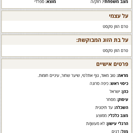
מצב משפחתי:
רווק/ה
מוצא:
ספרדי
על עצמי
טרם הוזן טקסט
על בת הזוג המבוקשת:
טרם הוזן טקסט
פרטים אישיים
מראה:
טוב מאוד, גוף אתלטי, שיער שחור, עיניים חומות.
כיסוי ראש:
כיפה סרוגה
כהן:
ישראל
עיסוק:
מסחר
השכלה:
עד תיכונית
מצב כלכלי:
ממוצע
הרגלי עישון:
לא מעשן/ת
מזל:
דגים