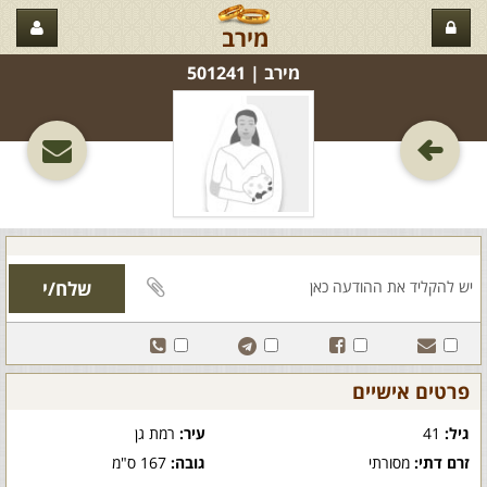
מירב
מירב‏ | 501241
פרטים אישיים
גיל:
41
עיר:
רמת גן
זרם דתי:
מסורתי
גובה:
167 ס"מ