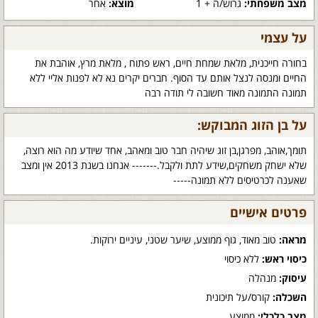
מצב משפחתי:
גרוש/ה + 1
מוצא:
אחר
על עצמי
בחורה חייכנית, מלאת שמחת חיים, ראש פתוח , מלאת מרץ, אוהבת את
החיים ומנסה לנצל אותם עד הסוף. חברים יקרים נא לא לפנות אליי ללא
תמונה התמונה מאוד חשובה לי תודה רבה
על בן הזוג המבוקש:
תומך,אוהב, מפרגן,בן זוג שיהיה חבר טוב ומאהב, אחד שיודע מה הוא רוצה,
שלא ישחק משחקים,שידע לתת ולקבל.------- אנחנו בשנת 2013 אין ומצב
שאענה לכרטיסים ללא תמונה-----
פרטים אישיים
מראה:
טוב מאוד, גוף ממוצע, שיער שטני, עיניים ירוקות.
כיסוי ראש:
ללא כיסוי
עיסוק:
מנהלה
השכלה:
קורס/על תיכונית
מצב כלכלי:
ממוצע