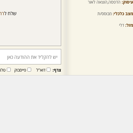
יסוק:
הדפסה,הוצאה לאור
שלח ל
רח
צב כלכלי:
מבוסס/ת
זל:
דלי
צרף:
דוא"ל
פייסבוק
טלג
חבר/ה זה/ו מקבל/ת פני
לרכישת מנוי - לחץ/י כאן