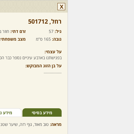
X
רחל,‏ 501712
גיל:
57
זרם דתי:
חוזר ב
גובה:
165 ס"מ
מצב משפחתי:
על עצמי:
בפגישתנו בארבע עיניים נספר כבר הכל,..
על בן הזוג המבוקש:
...............
מידע בסיסי
מידע נ
מראה:
טוב מאוד, גוף רזה, שיער שטני,