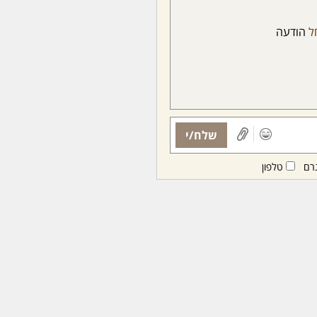
ל
הודעה
שלח/י
רם
טלפון
ות ממנויות/ים בלבד