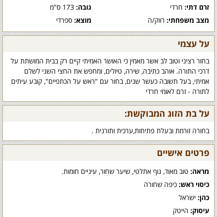
זרם דתי:
חרדי
גובה:
173 ס"מ
מצב משפחתי:
רווק/ה
מוצא:
ספרדי
על עצמי
בחור רציני וטוב לב אשר מאמין כי האושר האמיתי קיים רק בבית המושתת על
דרכי התורה. אוהב כתיבה, שירה, טיולים, ומחפש את החצי השני לשלם
אמיתי, בעל תשובה כעשר שנים, בחור עם "ראש על הכתפיים", קובע עיתים
לתורה - זרם לאומי חרדי
על בת הזוג המבוקשת:
בחורה זורמת ובעלת פתיחות,ערכית ותורנית .
פרטים אישיים
מראה:
טוב מאוד, גוף אתלטי, שיער שחור, עיניים חומות.
כיסוי ראש:
כיפה שחורה
כהן:
ישראל
עיסוק:
הייטק