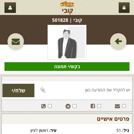
קובי
קובי‏ | 501828
בקש/י תמונה
פרטים אישיים
גיל:
51
עיר:
ראשון לציון