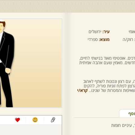
ומי
עיר:
ירושלים
רווק/ה
מוצא:
ספרדי
ים. אופטימי מאוד בגישתי לחיים,
 חדשים. מאמין שעם אהבה אמיתית
, עם רצון ונכונות לשתף לאהוב
צון לפתח זוגיות פוריה, להקים
יפות והמטרות של שנינו..
קרא/י
וסף
 עיניים חומות