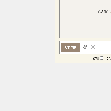
ן
הודעה
שלח/י
רם
טלפון
ות ממנויות/ים בלבד