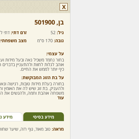
X
בן,‏ 501900
גיל:
52
זרם דתי:
דתי לא
גובה:
170 ס"מ
מצב משפחתי:
על עצמי:
בחור נחמד משכיל נאה ובעל מידות וערכ
אוהב לגלות לחוות ולהתעניין בדברים
כיף יותר לממש את החיים.
על בת הזוג המבוקשת:
בחורה בעלת מידות טובות, רגישה ונאה
ולהעניק. בת זוג שיש לה את האומץ והר
משפחה אוהבת וחמה, ולהגשים את השא
עוד
מידע בסיסי
מידע נ
מראה:
טוב מאוד, גוף רזה, שיער שחור,