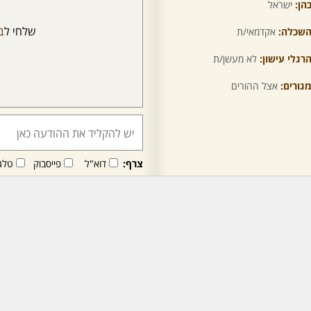
הן:
ישראל
שלחי ל
ב
שכלה:
אקדמאי/ת
רגלי עישון:
לא מעשן/ת
גורים:
אצל ההורים
צרף:
דוא"ל
פייסבוק
טלג
חבר/ה זה/ו מקבל/ת פני
לרכישת מנוי - לחץ/י כאן