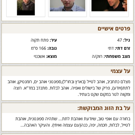
פרטים אישיים
גיל:
47
עיר:
פתח תקוה
זרם דתי:
דתי
גובה:
166 ס"מ
מצב משפחתי:
רווק/ה
מוצא:
אשכנזי
על עצמי
מצלם כתחביב, אוהב לטייל {בארץ ובחו"ל},ספונטני אוהב ים, רומנטיקן, אוהב
לתת{ויודע}, פריק של בישולים ואפיה. אוהב לבלות. מתנדב במד"א. רוצה
ומקווה לגור במקום שקט בעתיד.
על בת הזוג המבוקשת:
בחורה עם אופי טוב, שיודעת ואוהבת לתת... שתהיה ספונטנית, אוהבת
לטייל, לבלות, חכמה, יפה, כנה{עם עצמה ואיתי}. והעיקר האהבה...