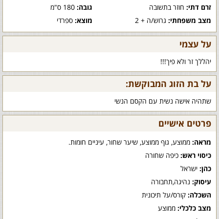
זרם דתי:
חוזר בתשובה
גובה:
180 ס"מ
מצב משפחתי:
גרוש/ה + 2
מוצא:
ספרדי
על עצמי
יהללך זר ולא פיך!!!
על בת הזוג המבוקשת:
שתהיה אישה נשית עם הקסם הנשי
פרטים אישיים
מראה:
ממוצע, גוף ממוצע, שיער שחור, עיניים חומות.
כיסוי ראש:
כיפה שחורה
כהן:
ישראל
עיסוק:
נהיגה,תחבורה
השכלה:
קורס/על תיכונית
מצב כלכלי:
ממוצע