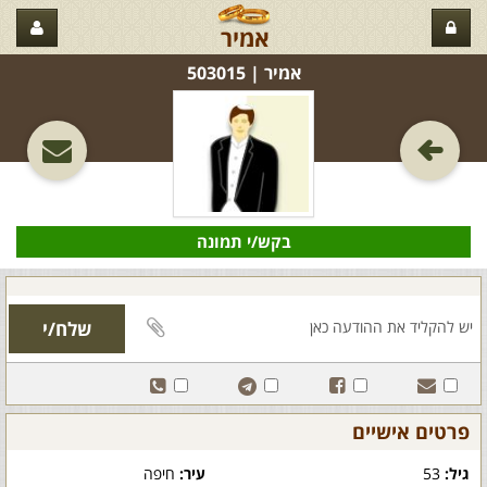
אמיר
אמיר‏ | 503015
בקש/י תמונה
פרטים אישיים
גיל:
53
עיר:
חיפה