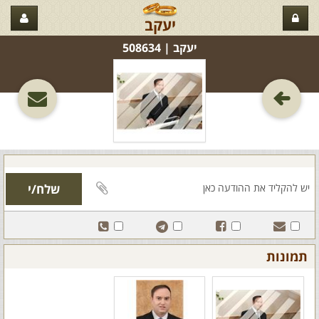
יעקב
יעקב‏ | 508634
תמונות