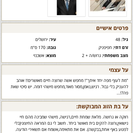
פרטים אישיים
גיל:
48
עיר:
ירושלים
זרם דתי:
חפיפניק
גובה:
170 ס"מ
מצב משפחתי:
גרוש/ה + 2
מוצא:
אשכנזי
על עצמי
"מת לעוף מפה יחד איתך"! מחפש אשה שרוצה חיים מאושרים!! אוהב
להעניק בלי גבול. רגיש,נאמן,מסור מאוד,מחפש מישהי דומה. יש סיכוי שאת
פה?!...
על בת הזוג המבוקשת:
רווקה או גרושה. מלאת שמחת חיים,רגישה, מישהי שמבינה מהם חיי
נישואין,ורוצה להקים בית מאושר ביחד. חשוב לי גם המראה החיצוני(בלי
לפגוע באף אחת,בבקשה). אם את מתאימה,אשמח אם תשאירי הודעה.