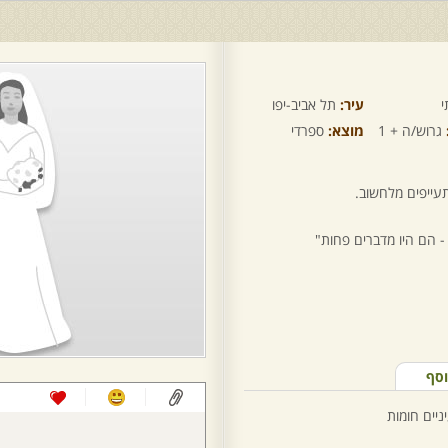
י
עיר:
תל אביב-יפו
גרוש/ה + 1
מוצא:
ספרדי
עייפים מלחשוב.
- הם היו מדברים פחות"
וסף
ניים חומות