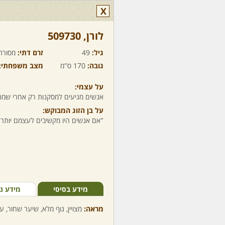
X
לורן,‏ 509730
גיל:
49
זרם דתי:
מסורת
גובה:
170 ס"מ
מצב משפחתי:
על עצמי:
אנשים מגיעים למסקנות רק אחרי שמת
על בן הזוג המבוקש:
"אם אנשים היו מקשיבים לעצמם יותר 
מידע בסיסי
מידע נ
מראה:
מצויין, גוף מלא, שיער שחור, עי