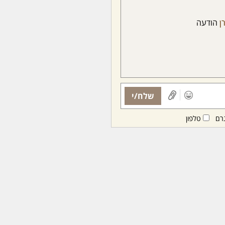
ן
הודעה
שלח/י
רם
טלפון
ות ממנויות/ים בלבד