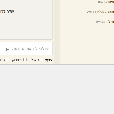
יסוק:
אחר
שלח ל
לור
צב כלכלי:
ממוצע
זל:
מאזניים
צרף:
דוא"ל
פייסבוק
טלג
חבר/ה זה/ו מקבל/ת פני
לרכישת מנוי - לחץ/י כאן