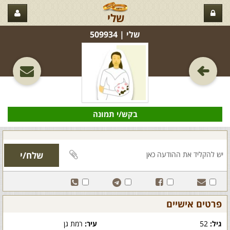
שלי
שלי‏ | 509934
בקש/י תמונה
פרטים אישיים
גיל:
52
עיר:
רמת גן