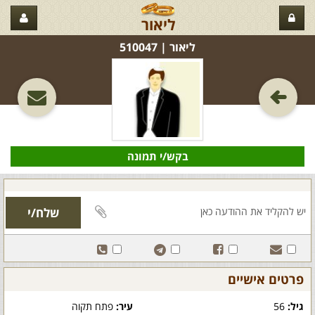
ליאור
ליאור‏ | 510047
בקש/י תמונה
פרטים אישיים
גיל:
56
עיר:
פתח תקוה