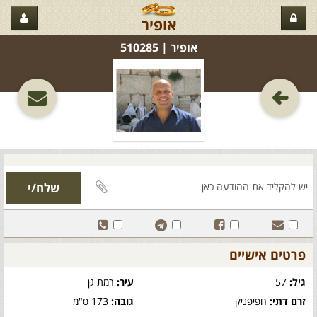
אופיר
אופיר‏ | 510285
פרטים אישיים
גיל:
57
עיר:
רמת גן
זרם דתי:
חפיפניק
גובה:
173 ס"מ