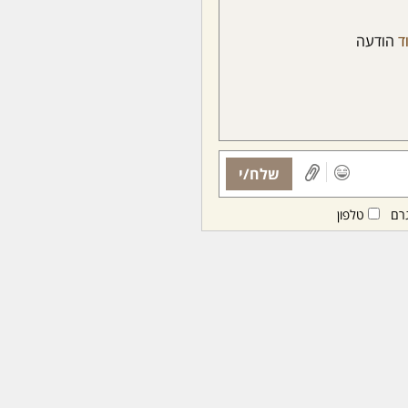
ד
הודעה
שלח/י
רם
טלפון
ות ממנויות/ים בלבד