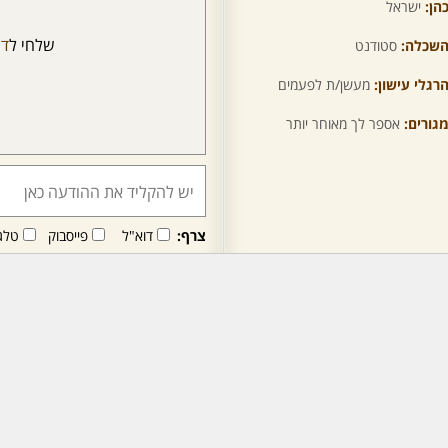
הן:
ישראל
שלחי ל
דו
שכלה:
סטודנט
רגלי עישון:
מעשן/ת לפעמים
גורים:
אספר לך מאוחר יותר
צרף:
דוא"ל
פייסבוק
טלג
חבר/ה זה/ו מקבל/ת פני
לרכישת מנוי - לחץ/י כאן