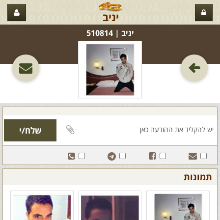
יניב
יניב‏ | 510814
תמונות