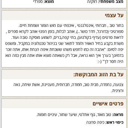
מצב משפחתי:
רווק/ה
מוצא:
ספרדי
על עצמי
בחור טוב , חברותי ,אינטלגנטי , איכפתי עם חוש הומור ושמחת חיים.
ספורטיבי (כדורגל, חדר כושר..), אוהב לבלות, בזמן הפנוי אוהב לקרוא ספרים ,
לראות סרטים (עדיף בקולנוע), בתי קפה,ברים, לשמוע מוסיקה טובה ועוד.
משרת בקבע בחיל האוויר ולומד לתואר שני בניהול טכנולוגיה במקביל. ומשפט
יפה לסיום: "אהבה זה כמו לחפש משהו ששכחת איפה הנחת אותו, אתה זוכר
בדמיונך בערך איך הוא נראה, אבל רק כשאתה מוצא אותו אתה מבין כמה הוא
היה חסר לך" (-:
על בת הזוג המבוקשת:
צנועה, נחמדה, מבית טוב, חמודה, חברותית, מעניינת, אשת שיחה, נאה
ורצינית.
פרטים אישיים
מראה:
טוב מאוד, גוף אתלטי, שיער שחור, עיניים חומות.
כיסוי ראש:
כיפה סרוגה