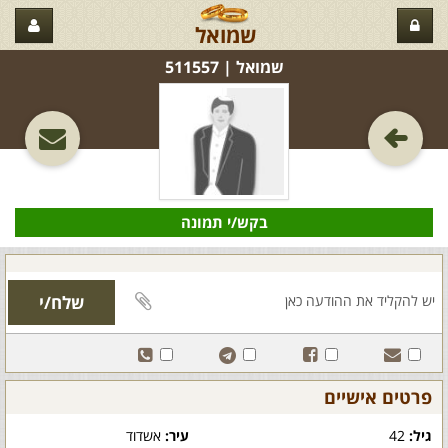
שמואל
שמואל‏ | 511557
בקש/י תמונה
פרטים אישיים
גיל:
42
עיר:
אשדוד