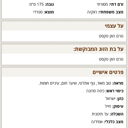
זרם דתי:
מסורתי
גובה:
175 ס"מ
מצב משפחתי:
רווק/ה
מוצא:
ספרדי
על עצמי
טרם הוזן טקסט
על בת הזוג המבוקשת:
טרם הוזן טקסט
פרטים אישיים
מראה:
טוב מאוד, גוף אתלטי, שיער חום, עיניים חומות.
כיסוי ראש:
כיפה סרוגה
כהן:
ישראל
עיסוק:
חייל
השכלה:
עד תיכונית
מצב כלכלי:
אמיד/ה