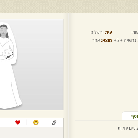
ומי
עיר:
ירושלים
גרוש/ה + 5+
מוצא:
אחר
וסף
ניים ירוקות