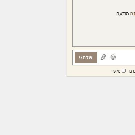
נה
הודעה
שלח/י
רם
טלפון
ות ממנויות/ים בלבד