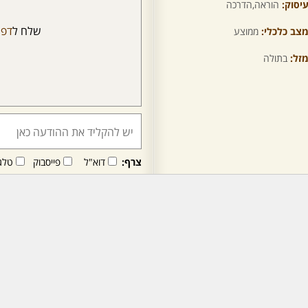
יסוק:
הוראה,הדרכה
שלח ל
דפ
צב כלכלי:
ממוצע
זל:
בתולה
צרף:
דוא"ל
פייסבוק
טלג
חבר/ה זה/ו מקבל/ת פני
לרכישת מנוי - לחץ/י כאן